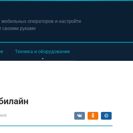
х мобильных операторов и настройте
т своими руками
ое
Техника и оборудование
 билайн
ное