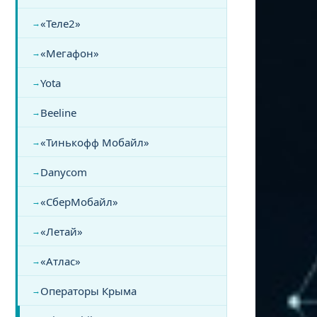
«Теле2»
«Мегафон»
Yota
Beeline
«Тинькофф Мобайл»
Danycom
«СберМобайл»
«Летай»
«Атлас»
Операторы Крыма