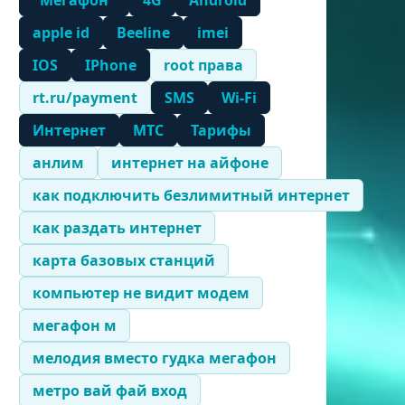
"Мегафон"
4G
Android
apple id
Beeline
imei
IOS
IPhone
root права
rt.ru/payment
SMS
Wi-Fi
Интернет
МТС
Тарифы
анлим
интернет на айфоне
как подключить безлимитный интернет
как раздать интернет
карта базовых станций
компьютер не видит модем
мегафон м
мелодия вместо гудка мегафон
метро вай фай вход