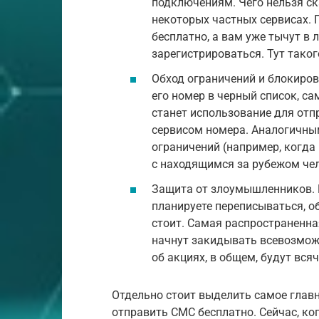
подключениям. Чего нельзя ск
некоторых частных сервисах.
бесплатно, а вам уже тычут в
зарегистрироваться. Тут таког
Обход ограничений и блокиров
его номер в черный список, 
станет использование для от
сервисом номера. Аналогичны
ограничений (например, когда
с находящимся за рубежом че
Защита от злоумышленников. Е
планируете переписываться, о
стоит. Самая распространенная
начнут закидывать всевозмо
об акциях, в общем, будут вся
Отдельно стоит выделить самое глав
отправить СМС бесплатно. Сейчас, ко