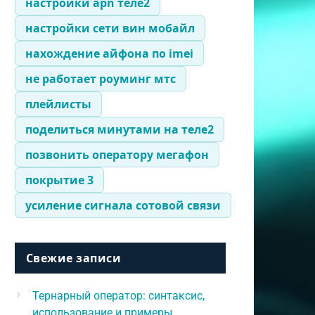
настройки apn теле2
настройки сети вин мобайл
нахождение айфона по imei
не работает роуминг мтс
плейлисты
поделиться минутами на теле2
позвонить оператору мегафон
покрытие 3
усиление сигнала сотовой связи
Свежие записи
Тернарный оператор: синтаксис,
использование и примеры