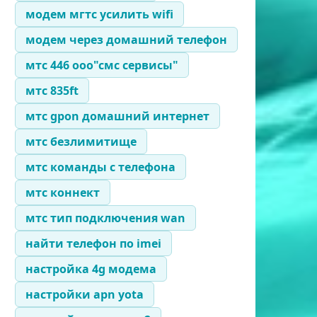
модем мгтс усилить wifi
модем через домашний телефон
мтс 446 ооо"смс сервисы"
мтс 835ft
мтс gpon домашний интернет
мтс безлимитище
мтс команды с телефона
мтс коннект
мтс тип подключения wan
найти телефон по imei
настройка 4g модема
настройки apn yota