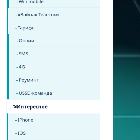
Win mobile
«Вайнах Телеком»
Тарифы
Опции
SMS
4G
Роуминг
USSD-команда
Интересное
IPhone
IOS