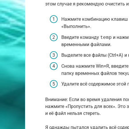
этом случае я рекомендую очистить и
Нажмите комбинацию клавиш W
«Выполнить».
Введите команду
temp
и нажми
временными файлами.
Выделите все файлы (Ctrl+A) и 
Снова нажмите Win+R, введит
папку временных файлов теку
Удалите всё содержимое этой 
Внимание: Если во время удаления по
нажмите «Пропустить для всех». Это 
и её файл нельзя стереть.
Я однажды пытался удалить всё соде