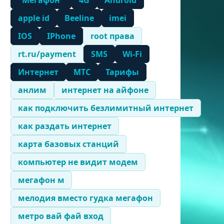
"Мегафон"
4G
Android
apple id
Beeline
imei
IOS
IPhone
root права
rt.ru/payment
SMS
Wi-Fi
Интернет
МТС
Тарифы
анлим
интернет на айфоне
как подключить безлимитный интернет
как раздать интернет
карта базовых станций
компьютер не видит модем
мегафон м
мелодия вместо гудка мегафон
метро вай фай вход