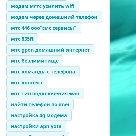
модем мгтс усилить wifi
модем через домашний телефон
мтс 446 ооо"смс сервисы"
мтс 835ft
мтс gpon домашний интернет
мтс безлимитище
мтс команды с телефона
мтс коннект
мтс тип подключения wan
найти телефон по imei
настройка 4g модема
настройки apn yota