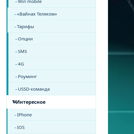
Win mobile
«Вайнах Телеком»
Тарифы
Опции
SMS
4G
Роуминг
USSD-команда
Интересное
IPhone
IOS