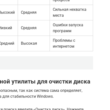
Сильная нехватка
Высокий
Средняя
места
Ошибки запуска
Низкий
Средняя
программ
Проблемы с
Средний
Высокая
интернетом
ной утилиты для очистки диска
опасным, так как система сама определяет,
а для стабильности Windows.
ке поиска введите «Очистка диска». Нажмите