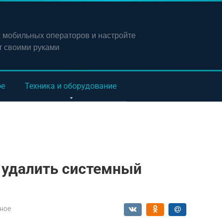
х мобильных операторов и настройте
т своими руками
ое
Техника и оборудование
и удалить системный
ное