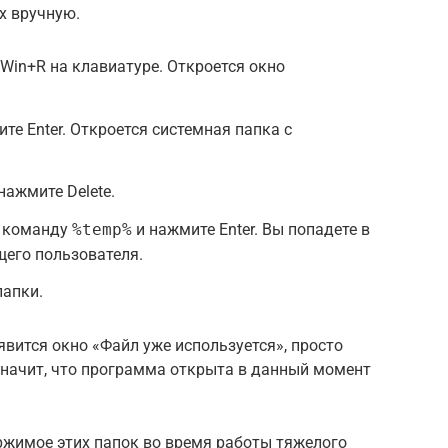
х вручную.
in+R на клавиатуре. Откроется окно
те Enter. Откроется системная папка с
нажмите Delete.
е команду
%temp%
и нажмите Enter. Вы попадете в
щего пользователя.
папки.
явится окно «Файл уже используется», просто
значит, что программа открыта в данный момент
ржимое этих папок во время работы тяжелого