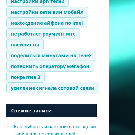
настройки apn теле2
настройки сети вин мобайл
нахождение айфона по imei
не работает роуминг мтс
плейлисты
поделиться минутами на теле2
позвонить оператору мегафон
покрытие 3
усиление сигнала сотовой связи
Свежие записи
Как выбрать и настроить выгодный
тариф для пожилых людей