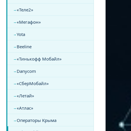
«Теле2»
«Мегафон»
Yota
Beeline
«Тинькофф Мобайл»
Danycom
«СберМобайл»
«Летай»
«Атлас»
Операторы Крыма