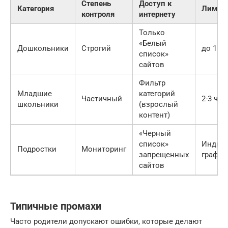
Степень
Доступ к
Категория
Лимит 
контроля
интернету
Только
«Белый
Дошкольники
Строгий
до 1 ча
список»
сайтов
Фильтр
Младшие
категорий
Частичный
2-3 час
школьники
(взрослый
контент)
«Черный
список»
Индив
Подростки
Мониторинг
запрещенных
график
сайтов
Типичные промахи
Часто родители допускают ошибки, которые делают