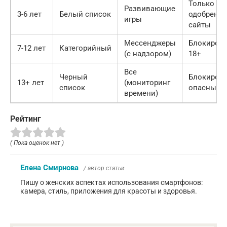
Только
Развивающие
3-6 лет
Белый список
одобренн
игры
сайты
Мессенджеры
Блокиров
7-12 лет
Категорийный
(с надзором)
18+
Все
Черный
Блокиров
13+ лет
(мониторинг
список
опасных з
времени)
Рейтинг
( Пока оценок нет )
Елена Смирнова
/ автор статьи
Пишу о женских аспектах использования смартфонов:
камера, стиль, приложения для красоты и здоровья.