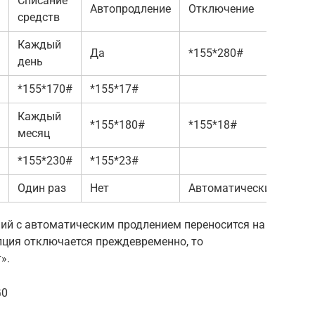
Списание
Узна
Автопродление
Отключение
средств
оста
Каждый
Да
*155*280#
*155
день
*155*170#
*155*17#
Каждый
*155*180#
*155*18#
месяц
*155*230#
*155*23#
Один раз
Нет
Автоматически
*151
ний с автоматическим продлением переносится на
пция отключается преждевременно, то
».
G0