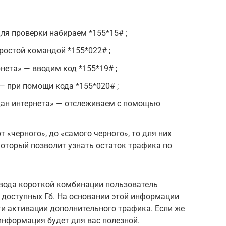
для проверки набираем *155*15# ;
простой командой *155*022# ;
нета» — вводим код *155*19# ;
— при помощи кода *155*020# ;
дан интернета» — отслеживаем с помощью
 «черного», до «самого черного», то для них
который позволит узнать остаток трафика по
ввода короткой комбинации пользователь
 доступных Гб. На основании этой информации
ти активации дополнительного трафика. Если же
информация будет для вас полезной.