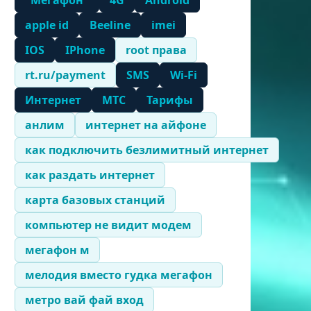
"Мегафон"
4G
Android
apple id
Beeline
imei
IOS
IPhone
root права
rt.ru/payment
SMS
Wi-Fi
Интернет
МТС
Тарифы
анлим
интернет на айфоне
как подключить безлимитный интернет
как раздать интернет
карта базовых станций
компьютер не видит модем
мегафон м
мелодия вместо гудка мегафон
метро вай фай вход