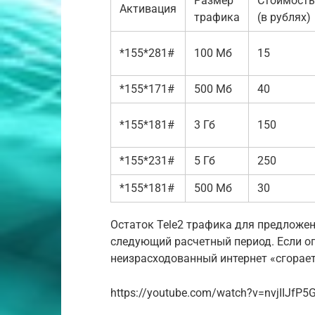
Размер
Стоимость
Активация
трафика
(в рублях)
*155*281#
100 Мб
15
*155*171#
500 Мб
40
*155*181#
3 Гб
150
*155*231#
5 Гб
250
*155*181#
500 Мб
30
Остаток Tele2 трафика для предложе
следующий расчетный период. Если о
неизрасходованный интернет «сгорает
https://youtube.com/watch?v=nvjIIJfP5