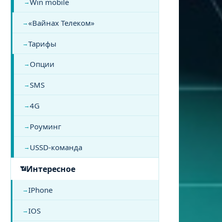
Win mobile
«Вайнах Телеком»
Тарифы
Опции
SMS
4G
Роуминг
USSD-команда
Интересное
IPhone
IOS