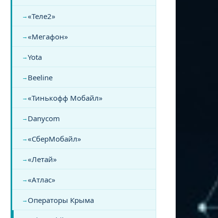
«Теле2»
«Мегафон»
Yota
Beeline
«Тинькофф Мобайл»
Danycom
«СберМобайл»
«Летай»
«Атлас»
Операторы Крыма