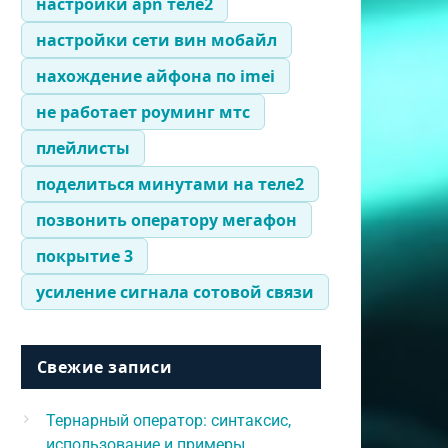
настройки apn теле2
настройки сети вин мобайл
нахождение айфона по imei
не работает роуминг мтс
плейлисты
поделиться минутами на теле2
позвонить оператору мегафон
покрытие 3
усиление сигнала сотовой связи
Свежие записи
Тернарный оператор: синтаксис,
использование и примеры