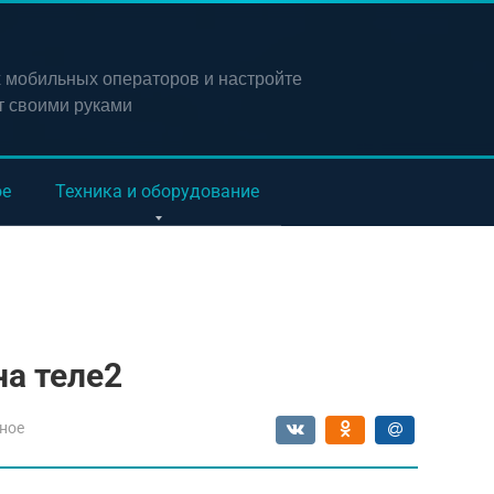
х мобильных операторов и настройте
т своими руками
ое
Техника и оборудование
на теле2
ное