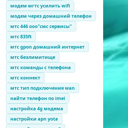
ть
модем мгтс усилить wifi
ток
модем через домашний телефон
*28#
мтс 446 ооо"смс сервисы"
мтс 835ft
мтс gpon домашний интернет
мтс безлимитище
мтс команды с телефона
*18#
мтс коннект
мтс тип подключения wan
найти телефон по imei
настройка 4g модема
настройки apn yota