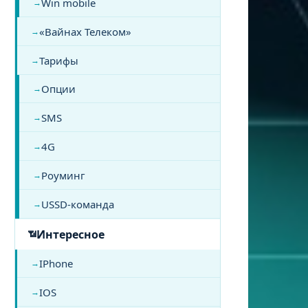
Win mobile
«Вайнах Телеком»
Тарифы
Опции
SMS
4G
Роуминг
USSD-команда
Интересное
IPhone
IOS