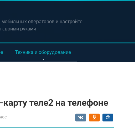
х мобильных операторов и настройте
т своими руками
ое
Техника и оборудование
-карту теле2 на телефоне
ное