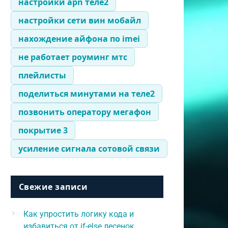
настройки apn теле2
настройки сети вин мобайл
нахождение айфона по imei
не работает роуминг мтс
плейлисты
поделиться минутами на теле2
позвонить оператору мегафон
покрытие 3
усиление сигнала сотовой связи
Свежие записи
Как упростить логику кода и
избавиться от if-else лесенок