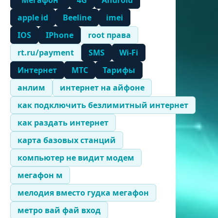
"Мегафон"
4G
Android
apple id
Beeline
imei
IOS
IPhone
root права
rt.ru/payment
SMS
Wi-Fi
Интернет
МТС
Тарифы
анлим
интернет на айфоне
как подключить безлимитный интернет
как раздать интернет
карта базовых станций
компьютер не видит модем
мегафон м
мелодия вместо гудка мегафон
метро вай фай вход