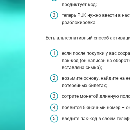
продиктует код;
теперь PUK нужно ввести в на
разблокировка.
Есть альтернативный способ активаци
если после покупки у вас сохр
пак-код (он написан на оборо
вставлена симка);
возьмите основу, найдите на е
лотерейных билетах;
сотрите монетой длинную поло
появится 8-значный номер – он
введите пак-код в своем телеф