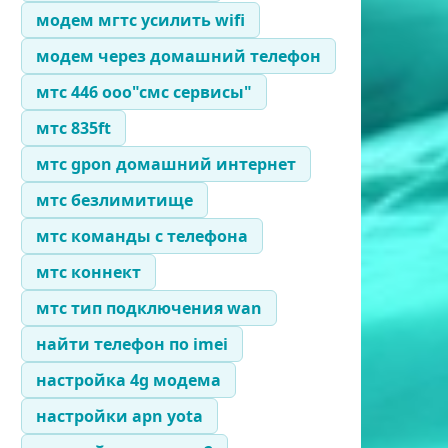
модем мгтс усилить wifi
модем через домашний телефон
мтс 446 ооо"смс сервисы"
мтс 835ft
мтс gpon домашний интернет
мтс безлимитище
мтс команды с телефона
мтс коннект
мтс тип подключения wan
найти телефон по imei
настройка 4g модема
настройки apn yota