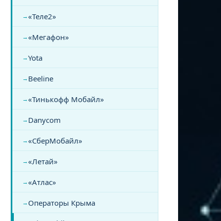
«Теле2»
«Мегафон»
Yota
Beeline
«Тинькофф Мобайл»
Danycom
«СберМобайл»
«Летай»
«Атлас»
Операторы Крыма