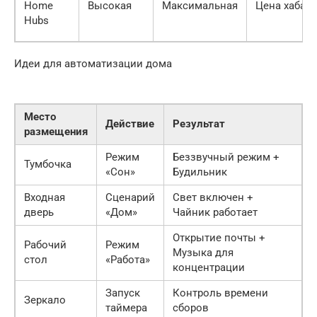
Home
Высокая
Максимальная
Цена хаба
Hubs
Идеи для автоматизации дома
Место
Действие
Результат
размещения
Режим
Беззвучный режим +
Тумбочка
«Сон»
Будильник
Входная
Сценарий
Свет включен +
дверь
«Дом»
Чайник работает
Открытие почты +
Рабочий
Режим
Музыка для
стол
«Работа»
концентрации
Запуск
Контроль времени
Зеркало
таймера
сборов