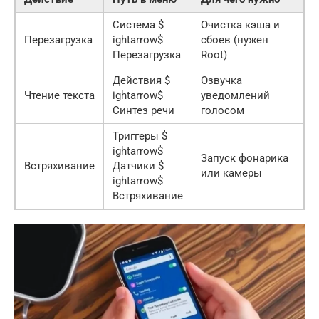
Система $
Очистка кэша и
Перезагрузка
ightarrow$
сбоев (нужен
Перезагрузка
Root)
Действия $
Озвучка
Чтение текста
ightarrow$
уведомлений
Синтез речи
голосом
Триггеры $
ightarrow$
Запуск фонарика
Встряхивание
Датчики $
или камеры
ightarrow$
Встряхивание