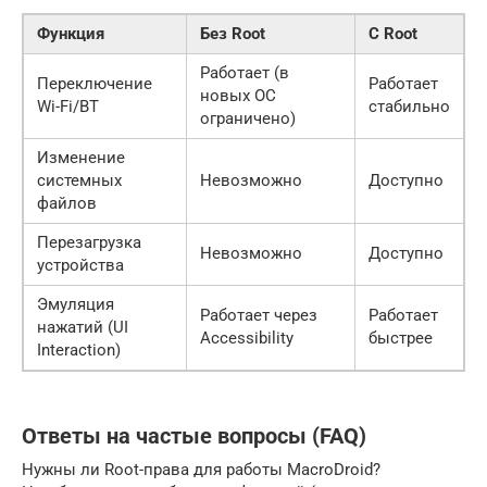
Функция
Без Root
С Root
Работает (в
Переключение
Работает
новых ОС
Wi-Fi/BT
стабильно
ограничено)
Изменение
системных
Невозможно
Доступно
файлов
Перезагрузка
Невозможно
Доступно
устройства
Эмуляция
Работает через
Работает
нажатий (UI
Accessibility
быстрее
Interaction)
Ответы на частые вопросы (FAQ)
Нужны ли Root-права для работы MacroDroid?