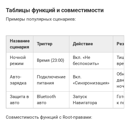
Таблицы функций и совместимости
Примеры популярных сценариев:
Название
Триггер
Действие
Резул
сценария
Ночной
Вкл. «Не
Тишин
Время (23:00)
режим
беспокоить»
время
Обнов
Авто-
Подключение
Вкл.
данны
зарядка
питания
«Синхронизация»
ночью
Защита в
Bluetooth
Запуск
Готов
авто
авто
Навигатора
к пое
Совместимость функций с Root-правами: