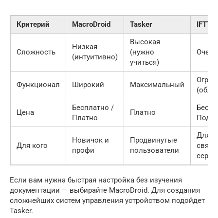
Критерий
MacroDroid
Tasker
IFTTT
Высокая
Низкая
Сложность
(нужно
Очень
(интуитивно)
учиться)
Огран
Функционал
Широкий
Максимальный
(обла
Бесплатно /
Беспл
Цена
Платно
Платно
Подпи
Для п
Новичок и
Продвинутые
Для кого
связо
профи
пользователи
серви
Если вам нужна быстрая настройка без изучения
документации — выбирайте MacroDroid. Для создания
сложнейших систем управления устройством подойдет
Tasker.