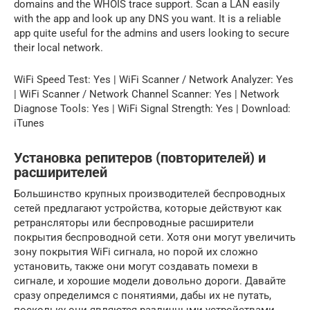
domains and the WHOIS trace support. Scan a LAN easily
with the app and look up any DNS you want. It is a reliable
app quite useful for the admins and users looking to secure
their local network.
WiFi Speed Test: Yes | WiFi Scanner / Network Analyzer: Yes
| WiFi Scanner / Network Channel Scanner: Yes | Network
Diagnose Tools: Yes | WiFi Signal Strength: Yes | Download:
iTunes
Установка репитеров (повторителей) и
расширителей
Большинство крупных производителей беспроводных
сетей предлагают устройства, которые действуют как
ретрансляторы или беспроводные расширители
покрытия беспроводной сети. Хотя они могут увеличить
зону покрытия WiFi сигнала, но порой их сложно
установить, также они могут создавать помехи в
сигнале, и хорошие модели довольно дороги. Давайте
сразу определимся с понятиями, дабы их не путать,
поскольку они являются различными устройствами.