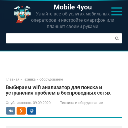
Перейти
Mobile 4you
к
Узнайте все об услугах мобильных
контенту
операторов и настройте смартфон или
планшет своими руками
Поиск:
Главная
»
Техника и оборудование
Выбираем wifi анализатор для поиска и
устранения проблем в беспроводных сетях
Опубликовано:
09.09.2020
Техника и оборудование