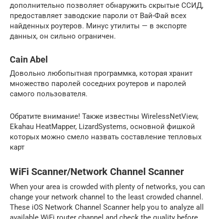
дополнительно позволяет обнаружить скрытые ССИД,
предоставляет заводские пароли от Вай-Фай всех
найденных роутеров. Минус утилиты — в экспорте
данных, он сильно ограничен.
Cain Abel
Довольно любопытная программка, которая хранит
множество паролей соседних роутеров и паролей
самого пользователя.
Обратите внимание! Также известны WirelessNetView,
Ekahau HeatMapper, LizardSystems, основной фишкой
которых можно смело назвать составление тепловых
карт
WiFi Scanner/Network Channel Scanner
When your area is crowded with plenty of networks, you can
change your network channel to the least crowded channel.
These iOS Network Channel Scanner help you to analyze all
available WiFi router channel and check the quality before