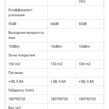
(3G)
Коэффициент
усиления
55dB
60dB
55dB
Выходная мощность
max
10dBm
10dBm
10dBm
Зона покрытия
150 m2
150 m2
100 m2
Питание
+5В, 0.8A
+5В, 0.8A
+5В, 0.8A
Габариты (mm)
180?90?20
180?90?20
180?90?20
Вес (кг)