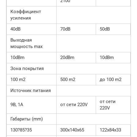
2100
Коэффициент
усиления
40dB
70dB
50dB
Выходная
мощность max
10dBm
20dBm
10dBm
Зона покрытия
100 m2
500 m2
до 100 m2
Источник питания
от сети
9В, 1A
от сети 220V
220V
Габариты (mm)
130?85?35
300х140х65
122x84x33