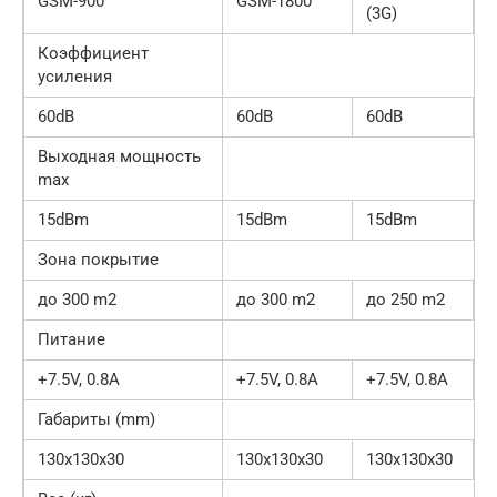
GSM-900
GSM-1800
(3G)
Коэффициент
усиления
60dB
60dB
60dB
Выходная мощность
max
15dBm
15dBm
15dBm
Зона покрытие
до 300 m2
до 300 m2
до 250 m2
Питание
+7.5V, 0.8A
+7.5V, 0.8А
+7.5V, 0.8A
Габариты (mm)
130х130х30
130х130х30
130х130х30