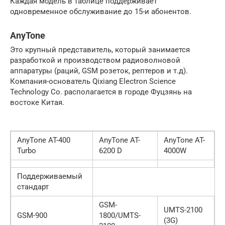
Каждая модель в таблице поддерживает
одновременное обслуживание до 15-и абонентов.
AnyTone
Это крупный представитель, который занимается
разработкой и производством радиоволновой
аппаратуры (раций, GSM розеток, рептеров и т.д).
Компания-основатель Qixiang Electron Science
Technology Co. располагается в городе Фуцзянь на
востоке Китая.
AnyTone AT-400
AnyTone AT-
AnyTone AT-
Turbo
6200 D
4000W
Поддерживаемый
стандарт
GSM-
UMTS-2100
GSM-900
1800/UMTS-
(3G)