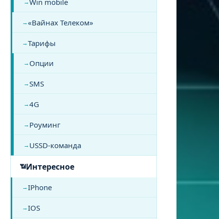
Win mobile
«Вайнах Телеком»
Тарифы
Опции
SMS
4G
Роуминг
USSD-команда
Интересное
IPhone
IOS