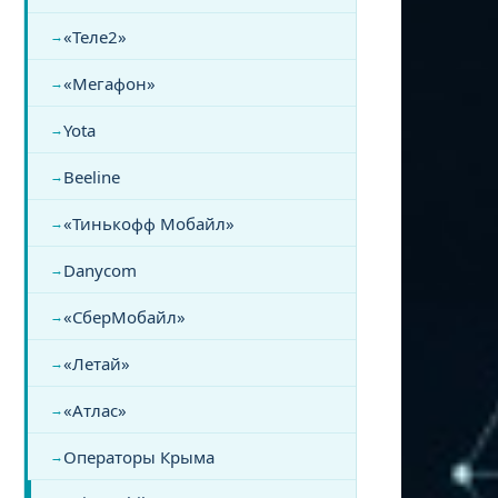
«Теле2»
«Мегафон»
Yota
Beeline
«Тинькофф Мобайл»
Danycom
«СберМобайл»
«Летай»
«Атлас»
Операторы Крыма