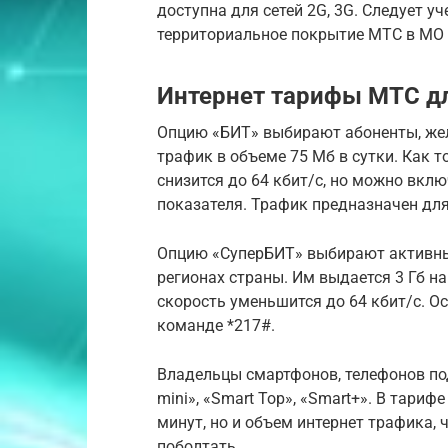
доступна для сетей 2G, 3G. Следует у
территориальное покрытие МТС в МО 
Интернет тарифы МТС д
Опцию «БИТ» выбирают абоненты, же
трафик в объеме 75 Мб в сутки. Как 
снизится до 64 кбит/с, но можно вклю
показателя. Трафик предназначен для
Опцию «СуперБИТ» выбирают активные
регионах страны. Им выдается 3 Гб н
скорость уменьшится до 64 кбит/с. О
команде *217#.
Владельцы смартфонов, телефонов по
mini», «Smart Top», «Smart+». В тари
минут, но и объем интернет трафика
поболтать.