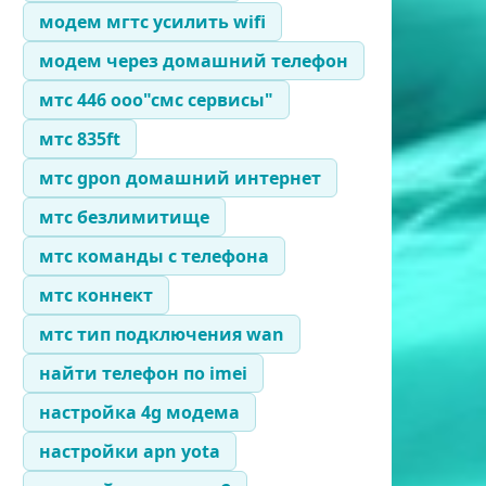
модем мгтс усилить wifi
модем через домашний телефон
мтс 446 ооо"смс сервисы"
мтс 835ft
мтс gpon домашний интернет
мтс безлимитище
мтс команды с телефона
мтс коннект
мтс тип подключения wan
найти телефон по imei
настройка 4g модема
настройки apn yota