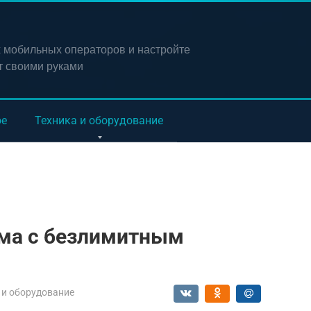
х мобильных операторов и настройте
т своими руками
ое
Техника и оборудование
ма с безлимитным
 и оборудование