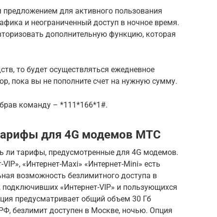
 предложением для активного пользования
рафика и неограниченный доступ в ночное время.
авторизовать дополнительную функцию, которая
дств, то будет осуществляться ежедневное
пор, пока вы не пополните счет на нужную сумму.
брав команду – *111*166*1#.
тарифы для 4G модемов МТС
ть ли тарифы, предусмотренные для 4G модемов.
IP», «Интернет-Maxi» «Интернет-Mini» есть
ьная возможность безлимитного доступа в
й, подключивших «Интернет-VIP» и пользующихся
пция предусматривает общий объем 30 Гб
РФ, безлимит доступен в Москве, ночью. Опция