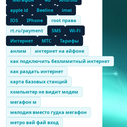
"Мегафон"
4G
Android
apple id
Beeline
imei
IOS
IPhone
root права
rt.ru/payment
SMS
Wi-Fi
Интернет
МТС
Тарифы
анлим
интернет на айфоне
как подключить безлимитный интернет
как раздать интернет
карта базовых станций
компьютер не видит модем
мегафон м
мелодия вместо гудка мегафон
метро вай фай вход