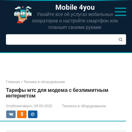
Перейти
Mobile 4you
к
Узнайте все об услугах мобильных
контенту
операторов и настройте смартфон или
планшет своими руками
Поиск:
Главная
»
Техника и оборудование
Тарифы мтс для модема с безлимитным
интернетом
Опубликовано:
09.09.2020
Техника и оборудование