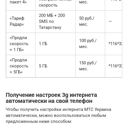
пакет 4»
мес.
скорость
200 МБ + 200
«Тариф
50 руб./
SMS по
—
Радар»
мес.
Татарстану
«Продли
100 руб./
скорость
1 ГБ
*116*327
мес.
+ 1 ГБ»
«Продли
150 руб./
скорость
5 ГБ
*116*328
мес.
+ 5ГБ»
Получение настроек 3g интернета
автоматически на свой телефон
Чтобы получить настройки интернета МТС Украина
автоматически, можно воспользоваться любым
предложенным ниже способом: