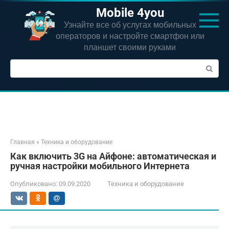
Перейти
Mobile 4you
к
Узнайте все об услугах мобильных
контенту
операторов и настройте смартфон или
планшет своими руками
Поиск:
Главная
»
Техника и оборудование
Как включить 3G на Айфоне: автоматическая и
ручная настройки мобильного Интернета
Опубликовано:
09.09.2020
Техника и оборудование