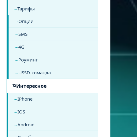
Тарифы
Опции
SMS
4G
Роуминг
USSD-команда
Интересное
IPhone
IOS
Android