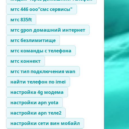
мтс 446 ооо"смс сервисы"
мтс 835ft
мтс gpon домашний интернет
мтс безлимитище
мтс команды с телефона
мтс коннект
мтс тип подключения wan
найти телефон по imei
настройка 4g модема
настройки apn yota
настройки apn теле2
настройки сети вин мобайл