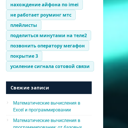
нахождение айфона по imei
не работает роуминг мтс
плейлисты
поделиться минутами на теле2
позвонить оператору мегафон
покрытие 3
усиление сигнала сотовой связи
Свежие записи
Математические вычисления в
Excel и программировании
Математические вычисления в
программировании: от базовых