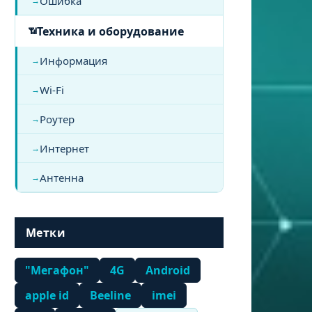
Ошибка
Техника и оборудование
Информация
Wi-Fi
Роутер
Интернет
Антенна
Метки
"Мегафон"
4G
Android
apple id
Beeline
imei