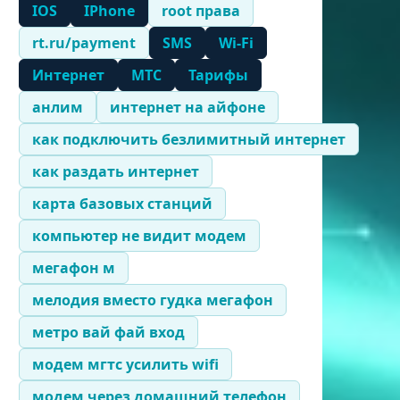
IOS
IPhone
root права
rt.ru/payment
SMS
Wi-Fi
Интернет
МТС
Тарифы
анлим
интернет на айфоне
как подключить безлимитный интернет
как раздать интернет
карта базовых станций
компьютер не видит модем
мегафон м
мелодия вместо гудка мегафон
метро вай фай вход
модем мгтс усилить wifi
модем через домашний телефон