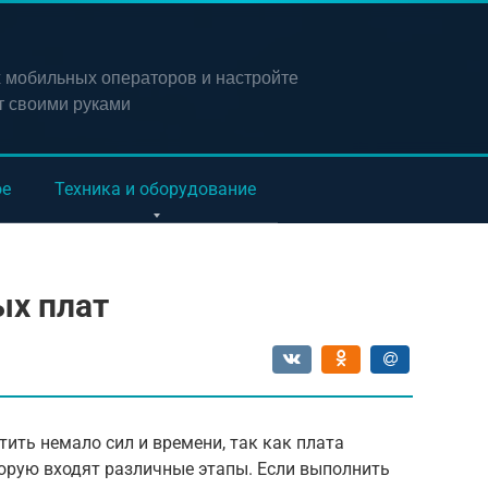
х мобильных операторов и настройте
т своими руками
ое
Техника и оборудование
ых плат
тить немало сил и времени, так как плата
торую входят различные этапы. Если выполнить