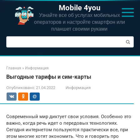
Перейти
Mobile 4you
к
Узнайте все об услугах мобильных
контенту
операторов и настройте смартфон или
планшет своими руками
Поиск:
Главная
»
Информация
Выгодные тарифы и сим-карты
Опубликовано:
21.04.2022
Информация
Современный мир диктует свои условия. Особенно это
важно, когда речь идет о передовых технологиях.
Сегодня интернетом пользуются практически все, при
этом многие хотят экономить. Что и говорить про