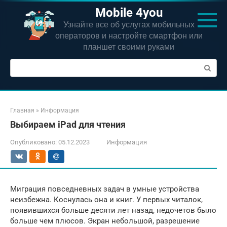
Перейти
Mobile 4you
к
Узнайте все об услугах мобильных
контенту
операторов и настройте смартфон или
планшет своими руками
Поиск:
Главная
»
Информация
Выбираем iPad для чтения
Опубликовано:
05.12.2023
Информация
Миграция повседневных задач в умные устройства
неизбежна. Коснулась она и книг. У первых читалок,
появившихся больше десяти лет назад, недочетов было
больше чем плюсов. Экран небольшой, разрешение