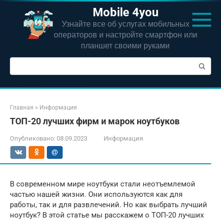
Перейти
Mobile 4you
к
Узнайте все об услугах мобильных
контенту
операторов и настройте смартфон или
планшет своими руками
Поиск:
Главная
»
Информация
ТОП-20 лучших фирм и марок ноутбуков
Опубликовано:
08.09.2023
Информация
В современном мире ноутбуки стали неотъемлемой
частью нашей жизни. Они используются как для
работы, так и для развлечений. Но как выбрать лучший
ноутбук? В этой статье мы расскажем о ТОП-20 лучших