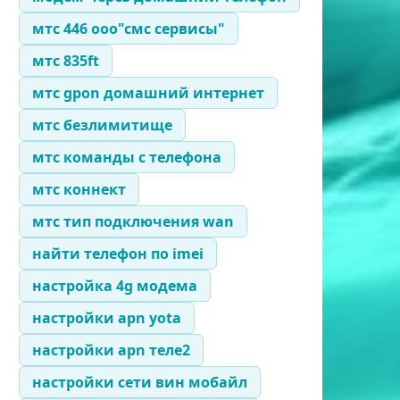
мтс 446 ооо"смс сервисы"
мтс 835ft
мтс gpon домашний интернет
мтс безлимитище
мтс команды с телефона
мтс коннект
мтс тип подключения wan
найти телефон по imei
настройка 4g модема
настройки apn yota
настройки apn теле2
настройки сети вин мобайл