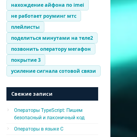
нахождение айфона по imei
не работает роуминг мтс
плейлисты
поделиться минутами на теле2
позвонить оператору мегафон
покрытие 3
усиление сигнала сотовой связи
Свежие записи
Операторы TypeScript: Пишем
безопасный и лаконичный код
Операторы в языке C