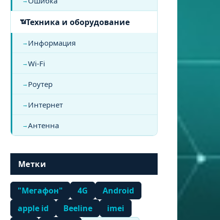
Ошибка
Техника и оборудование
Информация
Wi-Fi
Роутер
Интернет
Антенна
Метки
"Мегафон"
4G
Android
apple id
Beeline
imei