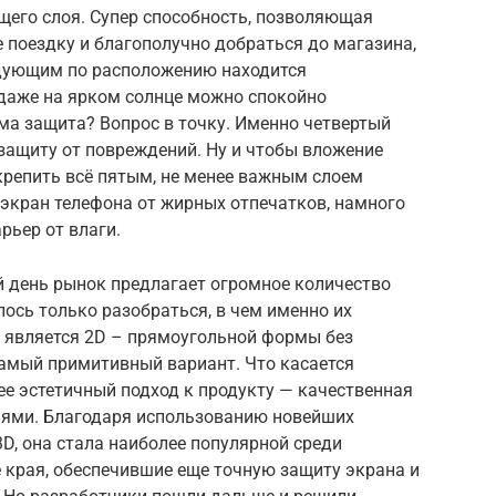
ющего слоя. Супер способность, позволяющая
 поездку и благополучно добраться до магазина,
едующим по расположению находится
 даже на ярком солнце можно спокойно
ама защита? Вопрос в точку. Именно четвертый
защиту от повреждений. Ну и чтобы вложение
крепить всё пятым, не менее важным слоем
кран телефона от жирных отпечатков, намного
рьер от влаги.
 день рынок предлагает огромное количество
алось только разобраться, в чем именно их
 является 2D – прямоугольной формы без
самый примитивный вариант. Что касается
лее эстетичный подход к продукту — качественная
нями. Благодаря использованию новейших
3D, она стала наиболее популярной среди
е края, обеспечившие еще точную защиту экрана и