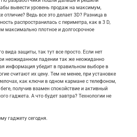
. Но разработчики пошли дальше и решили
дабы вывести уровень продаж на максимум,
е отличие? Ведь все это делает 3D? Разница в
ость распространилась с периметра, как в 3 D,
тим максимально плотное и долгосрочное
 вида защиты, так тут все просто. Если нет
ри неожиданном падении так же неожиданно
ая информация убедит в правильном выборе в
ие считают их цену. Тем не менее, при установке
мелочах, как ключи в одном кармане с телефоном,
беге, получив взамен спокойствие и активный
го гаджета. А что будет завтра? Технологии не
ему гаджету сегодня.