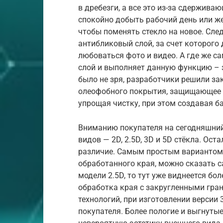
в дребезги, а все это из-за сдержива
спокойно добыть рабочий день или же
чтобы поменять стекло на новое. Сл
антибликовый слой, за счет которого
любоваться фото и видео. А где же с
слой и выполняет данную функцию – 
было не зря, разработчики решили за
олеофобного покрытия, защищающее э
упрощая чистку, при этом создавая ба
Вниманию покупателя на сегодняшний
видов — 2D, 2.5D, 3D и 5D стёкла. Ост
различие. Самым простым вариантом
обработанного края, можно сказать 
модели 2.5D, то тут уже виднеется бо
обработка края с закругленными гра
технологий, при изготовлении версии 
покупателя. Более пологие и выгнуты