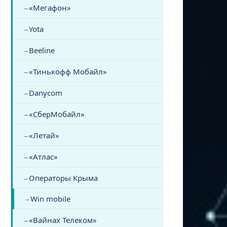
«Мегафон»
Yota
Beeline
«Тинькофф Мобайл»
Danycom
«СберМобайл»
«Летай»
«Атлас»
Операторы Крыма
Win mobile
«Вайнах Телеком»