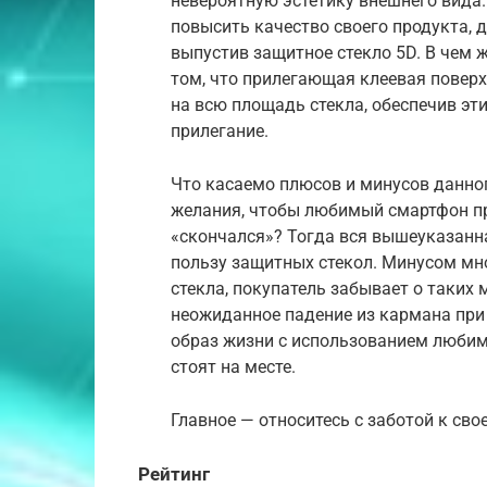
невероятную эстетику внешнего вида
повысить качество своего продукта, 
выпустив защитное стекло 5D. В чем ж
том, что прилегающая клеевая поверхн
на всю площадь стекла, обеспечив э
прилегание.
Что касаемо плюсов и минусов данного
желания, чтобы любимый смартфон п
«скончался»? Тогда вся вышеуказанн
пользу защитных стекол. Минусом мног
стекла, покупатель забывает о таких 
неожиданное падение из кармана при 
образ жизни с использованием любимо
стоят на месте.
Главное — относитесь с заботой к сво
Рейтинг