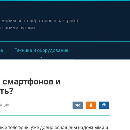
х мобильных операторов и настройте
т своими руками
ое
Техника и оборудование
 смартфонов и
ть?
ация
енные телефоны уже давно оснащены надежными и