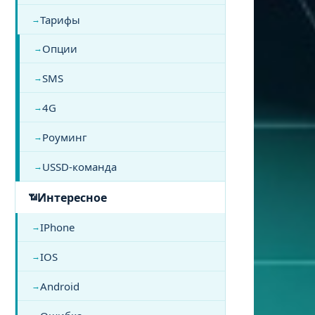
Тарифы
Опции
SMS
4G
Роуминг
USSD-команда
Интересное
IPhone
IOS
Android