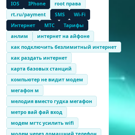
IOS
IPhone
root права
rt.ru/payment
SMS
Wi-Fi
Интернет
МТС
Тарифы
анлим
интернет на айфоне
как подключить безлимитный интернет
как раздать интернет
карта базовых станций
компьютер не видит модем
мегафон м
мелодия вместо гудка мегафон
метро вай фай вход
модем мгтс усилить wifi
модем через домашний телефон