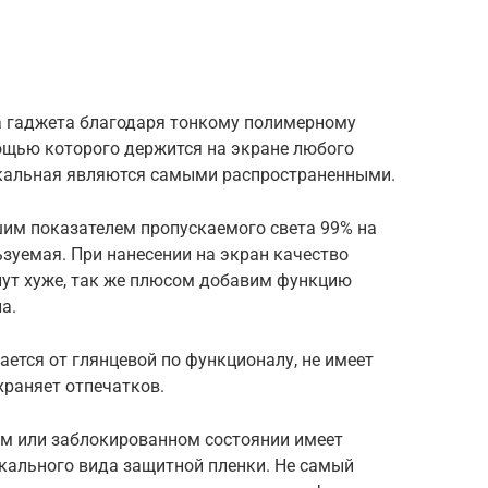
а гаджета благодаря тонкому полимерному
ощью которого держится на экране любого
еркальная являются самыми распространенными.
шим показателем пропускаемого света 99% на
зуемая. При нанесении на экран качество
нут хуже, так же плюсом добавим функцию
а.
чается от глянцевой по функционалу, не имеет
храняет отпечатков.
ом или заблокированном состоянии имеет
ркального вида защитной пленки. Не самый