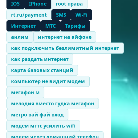
IOS
IPhone
root права
rt.ru/payment
SMS
Wi-Fi
Интернет
МТС
Тарифы
анлим
интернет на айфоне
как подключить безлимитный интернет
как раздать интернет
карта базовых станций
компьютер не видит модем
мегафон м
мелодия вместо гудка мегафон
метро вай фай вход
модем мгтс усилить wifi
модем через домашний телефон