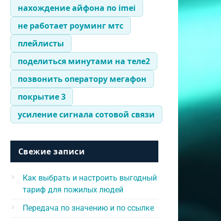
нахождение айфона по imei
не работает роуминг мтс
плейлисты
поделиться минутами на теле2
позвонить оператору мегафон
покрытие 3
усиление сигнала сотовой связи
Свежие записи
Как выбрать и настроить выгодный
тариф для пожилых людей
Передача по значению и по ссылке