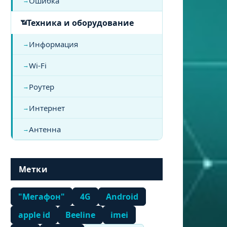
Ошибка
Техника и оборудование
Информация
Wi-Fi
Роутер
Интернет
Антенна
Метки
"Мегафон"
4G
Android
apple id
Beeline
imei