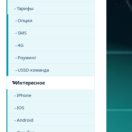
Тарифы
Опции
SMS
4G
Роуминг
USSD-команда
Интересное
IPhone
IOS
Android