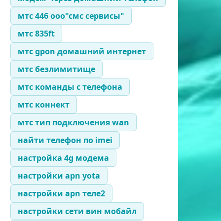
мтс 446 ооо"смс сервисы"
мтс 835ft
мтс gpon домашний интернет
мтс безлимитище
мтс команды с телефона
мтс коннект
мтс тип подключения wan
найти телефон по imei
настройка 4g модема
настройки apn yota
настройки apn теле2
настройки сети вин мобайл