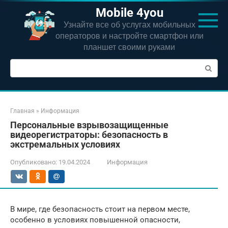
Перейти
Mobile 4you
к
Узнайте все об услугах мобильных
контенту
операторов и настройте смартфон или
планшет своими руками
Поиск:
Главная
»
Информация
Персональные взрывозащищенные
видеорегистраторы: безопасность в
экстремальных условиях
Опубликовано:
19.04.2024
Информация
В мире, где безопасность стоит на первом месте,
особенно в условиях повышенной опасности,