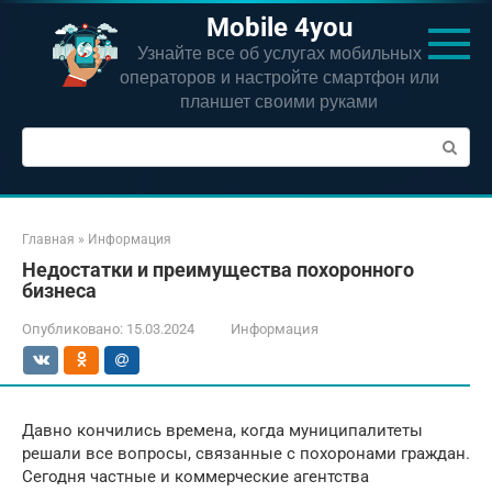
Перейти
Mobile 4you
к
Узнайте все об услугах мобильных
контенту
операторов и настройте смартфон или
планшет своими руками
Поиск:
Главная
»
Информация
Недостатки и преимущества похоронного
бизнеса
Опубликовано:
15.03.2024
Информация
Давно кончились времена, когда муниципалитеты
решали все вопросы, связанные с похоронами граждан.
Сегодня частные и коммерческие агентства