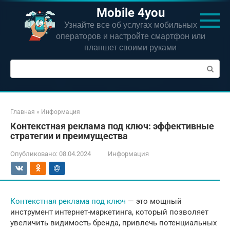
Перейти
Mobile 4you
к
Узнайте все об услугах мобильных
контенту
операторов и настройте смартфон или
планшет своими руками
Поиск:
Главная
»
Информация
Контекстная реклама под ключ: эффективные
стратегии и преимущества
Опубликовано:
08.04.2024
Информация
Контекстная реклама под ключ
— это мощный
инструмент интернет-маркетинга, который позволяет
увеличить видимость бренда, привлечь потенциальных