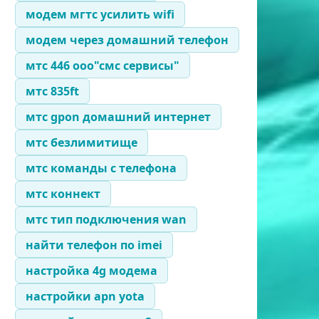
модем мгтс усилить wifi
модем через домашний телефон
мтс 446 ооо"смс сервисы"
мтс 835ft
мтс gpon домашний интернет
мтс безлимитище
мтс команды с телефона
мтс коннект
мтс тип подключения wan
найти телефон по imei
настройка 4g модема
настройки apn yota