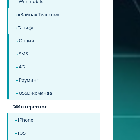
Win mobile
«Вайнах Телеком»
Тарифы
Опции
SMS
4G
Роуминг
USSD-команда
Интересное
IPhone
IOS