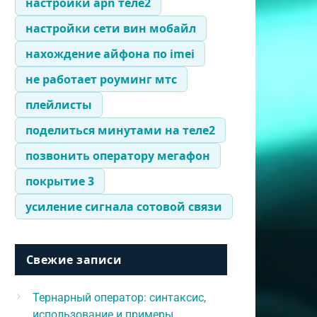
настройки apn теле2
настройки сети вин мобайл
нахождение айфона по imei
не работает роуминг мтс
плейлисты
поделиться минутами на теле2
позвонить оператору мегафон
покрытие 3
усиление сигнала сотовой связи
Свежие записи
Тернарный оператор: синтаксис,
использование и примеры