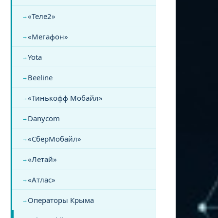
«Теле2»
«Мегафон»
Yota
Beeline
«Тинькофф Мобайл»
Danycom
«СберМобайл»
«Летай»
«Атлас»
Операторы Крыма