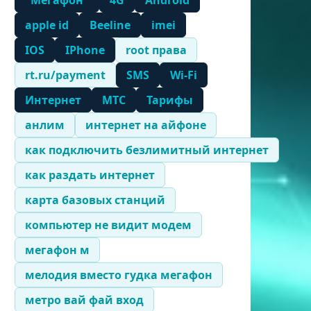
"Мегафон"
4G
Android
apple id
Beeline
imei
IOS
IPhone
root права
rt.ru/payment
SMS
Wi-Fi
Интернет
МТС
Тарифы
анлим
интернет на айфоне
как подключить безлимитный интернет
как раздать интернет
карта базовых станций
компьютер не видит модем
мегафон м
мелодия вместо гудка мегафон
метро вай фай вход