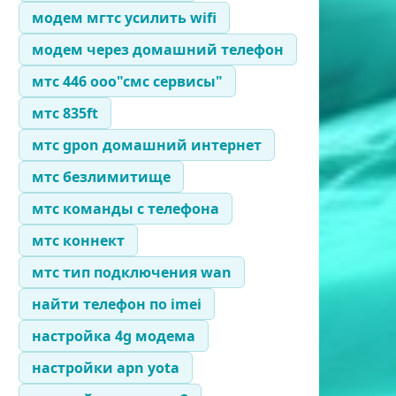
модем мгтс усилить wifi
модем через домашний телефон
мтс 446 ооо"смс сервисы"
мтс 835ft
мтс gpon домашний интернет
мтс безлимитище
мтс команды с телефона
мтс коннект
мтс тип подключения wan
найти телефон по imei
настройка 4g модема
настройки apn yota