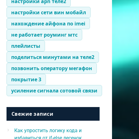
настройки apn теле2
настройки сети вин мобайл
нахождение айфона по imei
не работает роуминг мтс
плейлисты
поделиться минутами на теле2
позвонить оператору мегафон
покрытие 3
усиление сигнала сотовой связи
Свежие записи
Как упростить логику кода и
избавиться от if-else лесенок