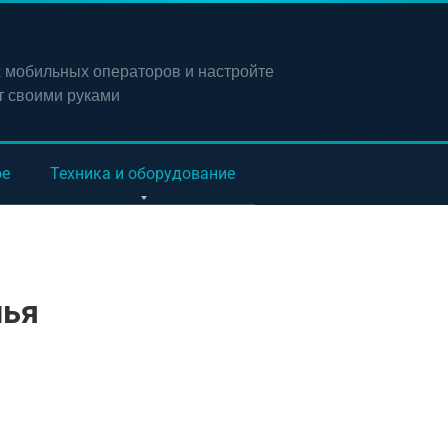
х мобильных операторов и настройте
т своими руками
ое
Техника и оборудование
лья