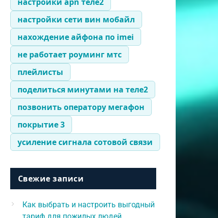
настройки apn теле2
настройки сети вин мобайл
нахождение айфона по imei
не работает роуминг мтс
плейлисты
поделиться минутами на теле2
позвонить оператору мегафон
покрытие 3
усиление сигнала сотовой связи
Свежие записи
Как выбрать и настроить выгодный
тариф для пожилых людей