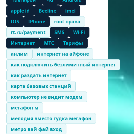
"Мегафон"
4G
Android
apple id
Beeline
imei
IOS
IPhone
root права
rt.ru/payment
SMS
Wi-Fi
Интернет
МТС
Тарифы
анлим
интернет на айфоне
как подключить безлимитный интернет
как раздать интернет
карта базовых станций
компьютер не видит модем
мегафон м
мелодия вместо гудка мегафон
метро вай фай вход