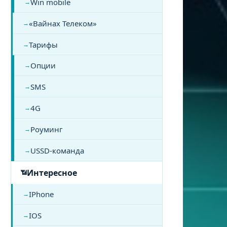
Win mobile
«Вайнах Телеком»
Тарифы
Опции
SMS
4G
Роуминг
USSD-команда
Интересное
IPhone
IOS