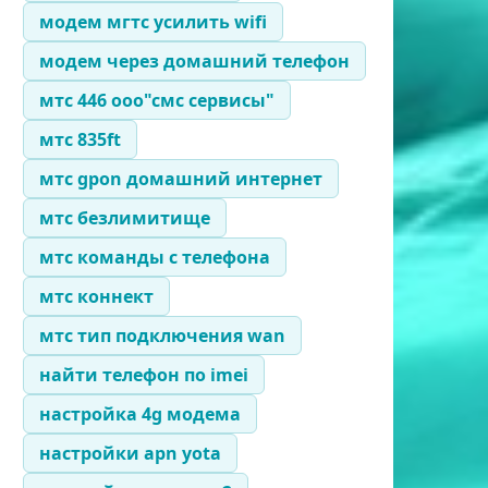
модем мгтс усилить wifi
модем через домашний телефон
мтс 446 ооо"смс сервисы"
мтс 835ft
мтс gpon домашний интернет
мтс безлимитище
мтс команды с телефона
мтс коннект
мтс тип подключения wan
найти телефон по imei
настройка 4g модема
настройки apn yota