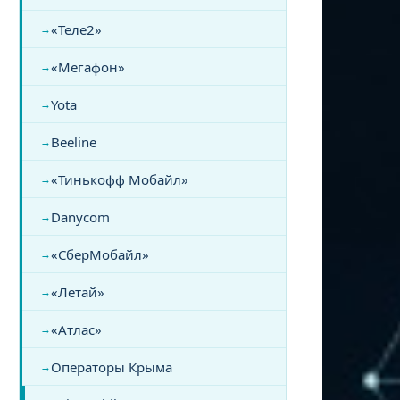
«Теле2»
«Мегафон»
Yota
Beeline
«Тинькофф Мобайл»
Danycom
«СберМобайл»
«Летай»
«Атлас»
Операторы Крыма