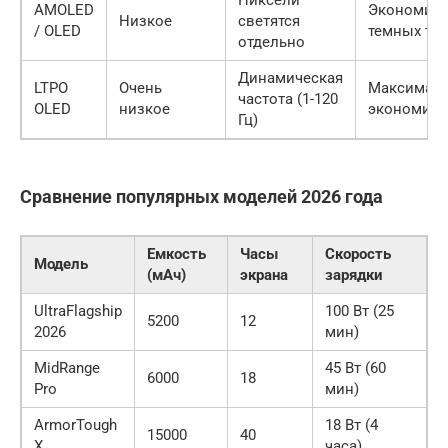
AMOLED
Экономия 
Низкое
светятся
/ OLED
темных те
отдельно
Динамическая
LTPO
Очень
Максимал
частота (1-120
OLED
низкое
экономия
Гц)
Сравнение популярных моделей 2026 года
Емкость
Часы
Скорость
Модель
(мАч)
экрана
зарядки
UltraFlagship
100 Вт (25
5200
12
2026
мин)
MidRange
45 Вт (60
6000
18
Pro
мин)
ArmorTough
18 Вт (4
15000
40
X
часа)