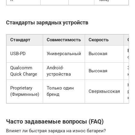
Стандарты зарядных устройств
Стандарт
Совместимость
Скорость
Осо
Бе
USB-PD
Универсальный
Высокая
ста
Qualcomm
Android-
Зав
Высокая
Quick Charge
устройства
ко
Ну
Proprietary
Только один
Сверхвысокая
ро
(Фирменные)
бренд
каб
Часто задаваемые вопросы (FAQ)
Влияет ли быстрая зарядка на износ батареи?