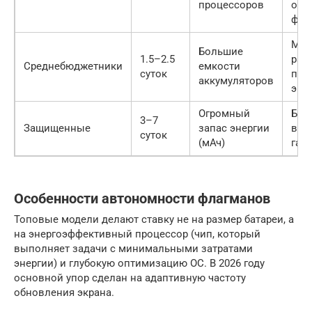
процессоров
от
фун
Мед
Большие
1.5–2.5
раб
Среднебюджетники
емкости
суток
про
аккумуляторов
экр
Огромный
Бол
3–7
Защищенные
запас энергии
вес
суток
(мАч)
габ
Особенности автономности флагманов
Топовые модели делают ставку не на размер батареи, а
на энергоэффективный процессор (чип, который
выполняет задачи с минимальными затратами
энергии) и глубокую оптимизацию ОС. В 2026 году
основной упор сделан на адаптивную частоту
обновления экрана.