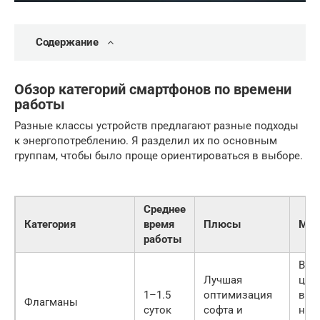
Содержание
Обзор категорий смартфонов по времени
работы
Разные классы устройств предлагают разные подходы
к энергопотреблению. Я разделил их по основным
группам, чтобы было проще ориентироваться в выборе.
Среднее
Категория
время
Плюсы
Мин
работы
Выс
Лучшая
цена
1–1.5
оптимизация
выс
Флагманы
суток
софта и
наг