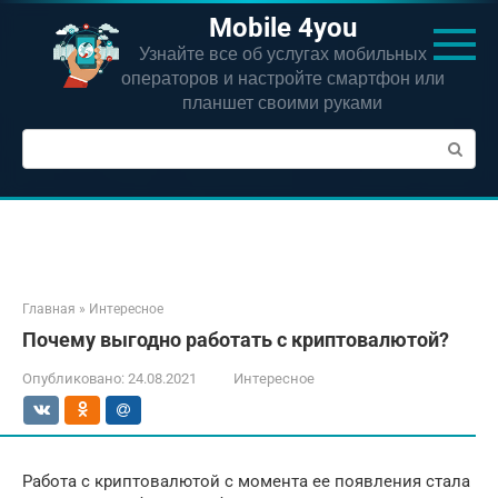
Перейти
Mobile 4you
к
Узнайте все об услугах мобильных
контенту
операторов и настройте смартфон или
планшет своими руками
Поиск:
Главная
»
Интересное
Почему выгодно работать с криптовалютой?
Опубликовано:
24.08.2021
Интересное
Работа с криптовалютой с момента ее появления стала