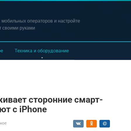
х мобильных операторов и настройте
т своими руками
ое
Техника и оборудование
ивает сторонние смарт-
ют с iPhone
ное