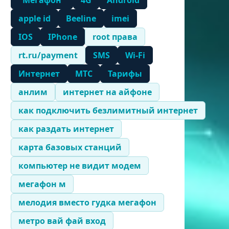
"Мегафон"
4G
Android
apple id
Beeline
imei
IOS
IPhone
root права
rt.ru/payment
SMS
Wi-Fi
Интернет
МТС
Тарифы
анлим
интернет на айфоне
как подключить безлимитный интернет
как раздать интернет
карта базовых станций
компьютер не видит модем
мегафон м
мелодия вместо гудка мегафон
метро вай фай вход