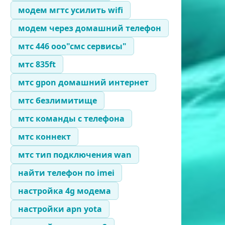
модем мгтс усилить wifi
модем через домашний телефон
мтс 446 ооо"смс сервисы"
мтс 835ft
мтс gpon домашний интернет
мтс безлимитище
мтс команды с телефона
мтс коннект
мтс тип подключения wan
найти телефон по imei
настройка 4g модема
настройки apn yota