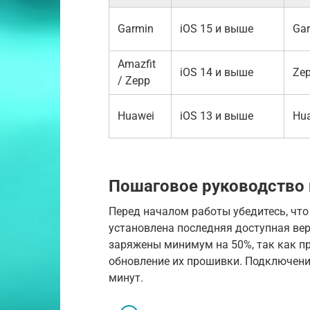
Garmin
iOS 15 и выше
Gar
Amazfit
iOS 14 и выше
Ze
/ Zepp
Huawei
iOS 13 и выше
Hua
Пошаговое руководство
Перед началом работы убедитесь, что
установлена последняя доступная вер
заряжены минимум на 50%, так как п
обновление их прошивки. Подключение
минут.