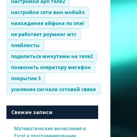
настройки apn теле2
настройки сети вин мобайл
нахождение айфона по imei
не работает роуминг мтс
плейлисты
поделиться минутами на теле2
позвонить оператору мегафон
покрытие 3
усиление сигнала сотовой связи
Свежие записи
Математические вычисления в
Excel и программировании