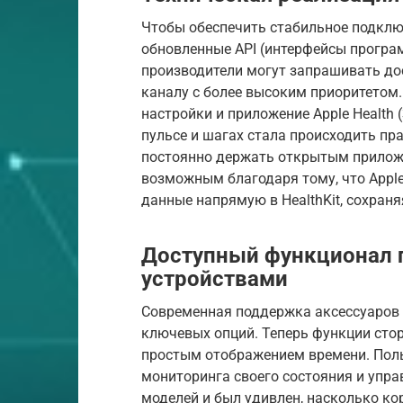
Чтобы обеспечить стабильное подключ
обновленные API (интерфейсы програ
производители могут запрашивать дос
каналу с более высоким приоритетом
настройки и приложение Apple Health 
пульсе и шагах стала происходить пр
постоянно держать открытым приложе
возможным благодаря тому, что Appl
данные напрямую в HealthKit, сохран
Доступный функционал п
устройствами
Современная поддержка аксессуаров 
ключевых опций. Теперь функции стор
простым отображением времени. Поль
мониторинга своего состояния и упр
моделей и был удивлен, насколько ко