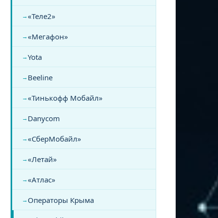
«Теле2»
«Мегафон»
Yota
Beeline
«Тинькофф Мобайл»
Danycom
«СберМобайл»
«Летай»
«Атлас»
Операторы Крыма