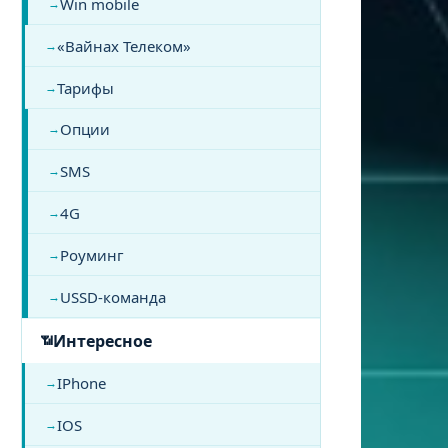
Win mobile
«Вайнах Телеком»
Тарифы
Опции
SMS
4G
Роуминг
USSD-команда
Интересное
IPhone
IOS