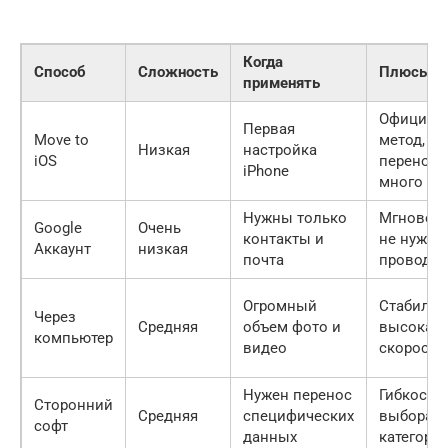
Когда
Способ
Сложность
Плюсы
применять
Официал
Первая
Move to
метод,
Низкая
настройка
iOS
переноси
iPhone
много да
Нужны только
Мгновенн
Google
Очень
контакты и
не нужны
Аккаунт
низкая
почта
провода
Огромный
Стабильн
Через
Средняя
объем фото и
высокая
компьютер
видео
скорость
Нужен перенос
Гибкость
Сторонний
Средняя
специфических
выбора
софт
данных
категори