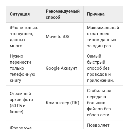
Рекомендуемый
Ситуация
Причина
способ
iPhone только
Максимальный
что куплен,
охват всех
Move to iOS
данных
типов данных
много
за один раз.
Нужно
Самый
перенести
быстрый
только
Google Аккаунт
способ без
телефонную
проводов и
книгу
приложений.
Стабильная
Огромный
передача
архив фото
Компьютер (ПК)
больших
(50 ГБ и
файлов без
более)
сбоев сети.
Позволяет
iPhone уже