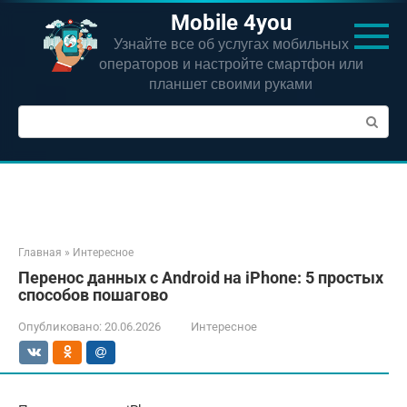
Перейти
Mobile 4you
к
Узнайте все об услугах мобильных
контенту
операторов и настройте смартфон или
планшет своими руками
Поиск:
Главная
»
Интересное
Перенос данных с Android на iPhone: 5 простых
способов пошагово
Опубликовано:
20.06.2026
Интересное