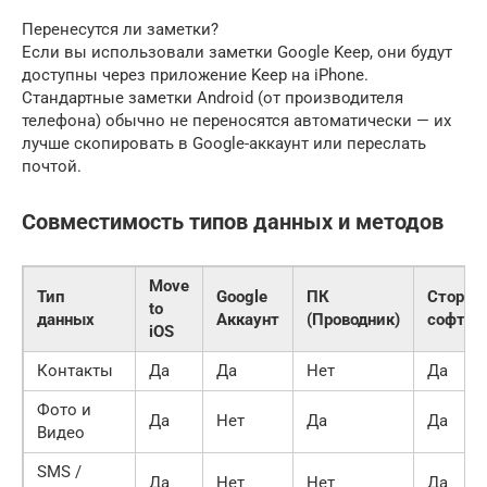
Перенесутся ли заметки?
Если вы использовали заметки Google Keep, они будут
доступны через приложение Keep на iPhone.
Стандартные заметки Android (от производителя
телефона) обычно не переносятся автоматически — их
лучше скопировать в Google-аккаунт или переслать
почтой.
Совместимость типов данных и методов
Move
Тип
Google
ПК
Сторон
to
данных
Аккаунт
(Проводник)
софт
iOS
Контакты
Да
Да
Нет
Да
Фото и
Да
Нет
Да
Да
Видео
SMS /
Да
Нет
Нет
Да