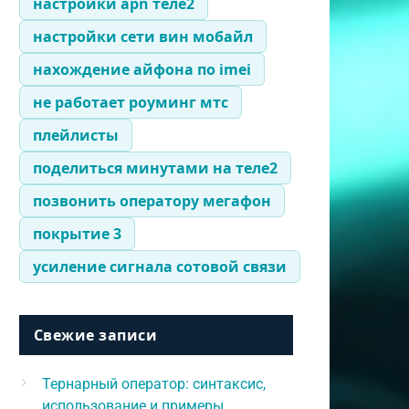
настройки apn теле2
настройки сети вин мобайл
нахождение айфона по imei
не работает роуминг мтс
плейлисты
поделиться минутами на теле2
позвонить оператору мегафон
покрытие 3
усиление сигнала сотовой связи
Свежие записи
Тернарный оператор: синтаксис,
использование и примеры