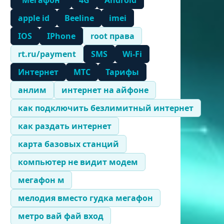
"Мегафон"
4G
Android
apple id
Beeline
imei
IOS
IPhone
root права
rt.ru/payment
SMS
Wi-Fi
Интернет
МТС
Тарифы
анлим
интернет на айфоне
как подключить безлимитный интернет
как раздать интернет
карта базовых станций
компьютер не видит модем
мегафон м
мелодия вместо гудка мегафон
метро вай фай вход