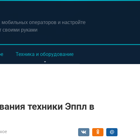
х мобильных операторов и настройте
т своими руками
ое
Техника и оборудование
ания техники Эппл в
ное