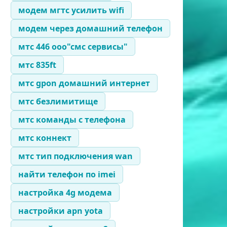
модем мгтс усилить wifi
модем через домашний телефон
мтс 446 ооо"смс сервисы"
мтс 835ft
мтс gpon домашний интернет
мтс безлимитище
мтс команды с телефона
мтс коннект
мтс тип подключения wan
найти телефон по imei
настройка 4g модема
настройки apn yota