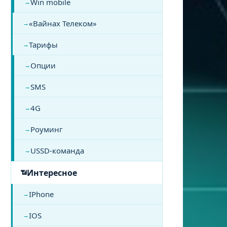
Win mobile
«Вайнах Телеком»
Тарифы
Опции
SMS
4G
Роуминг
USSD-команда
Интересное
IPhone
IOS