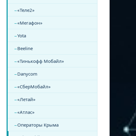
«Теле2»
«Мегафон»
Yota
Beeline
«Тинькофф Мобайл»
Danycom
«СберМобайл»
«Летай»
«Атлас»
Операторы Крыма