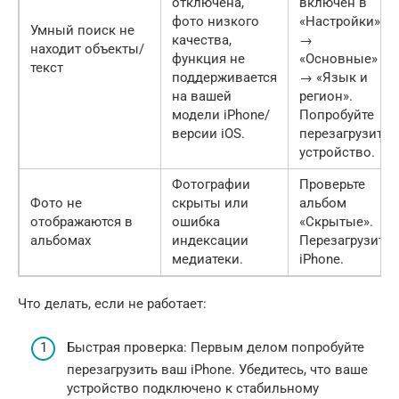
отключена,
включен в
фото низкого
«Настройки»
Умный поиск не
качества,
→
находит объекты/
функция не
«Основные»
текст
поддерживается
→ «Язык и
на вашей
регион».
модели iPhone/
Попробуйте
версии iOS.
перезагрузить
устройство.
Фотографии
Проверьте
Фото не
скрыты или
альбом
отображаются в
ошибка
«Скрытые».
альбомах
индексации
Перезагрузите
медиатеки.
iPhone.
Что делать, если не работает:
Быстрая проверка: Первым делом попробуйте
перезагрузить ваш iPhone. Убедитесь, что ваше
устройство подключено к стабильному