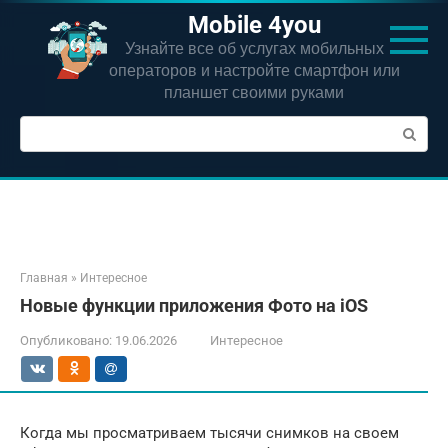
Перейти
Mobile 4you
к
Узнайте все об услугах мобильных
контенту
операторов и настройте смартфон или
планшет своими руками
Поиск:
Главная
»
Интересное
Новые функции приложения Фото на iOS
Опубликовано:
19.06.2026
Интересное
Когда мы просматриваем тысячи снимков на своем