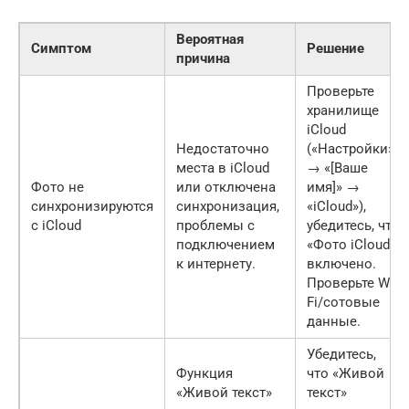
Вероятная
Симптом
Решение
причина
Проверьте
хранилище
iCloud
Недостаточно
(«Настройки»
места в iCloud
→ «[Ваше
Фото не
или отключена
имя]» →
синхронизируются
синхронизация,
«iCloud»),
с iCloud
проблемы с
убедитесь, что
подключением
«Фото iCloud»
к интернету.
включено.
Проверьте Wi-
Fi/сотовые
данные.
Убедитесь,
Функция
что «Живой
«Живой текст»
текст»