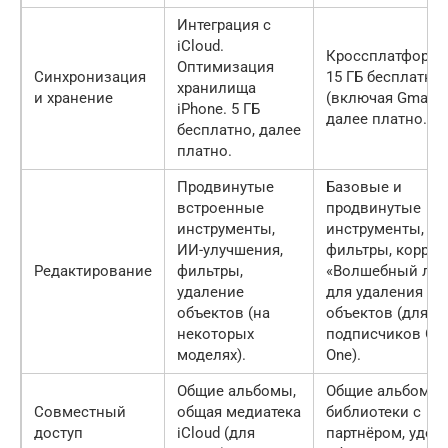
Интеграция с
iCloud.
Кроссплатформе
Оптимизация
Синхронизация
15 ГБ бесплатно
хранилища
и хранение
(включая Gmail/D
iPhone. 5 ГБ
далее платно.
бесплатно, далее
платно.
Продвинутые
Базовые и
встроенные
продвинутые
инструменты,
инструменты,
ИИ-улучшения,
фильтры, коррек
Редактирование
фильтры,
«Волшебный лас
удаление
для удаления
объектов (на
объектов (для
некоторых
подписчиков Go
моделях).
One).
Общие альбомы,
Общие альбомы,
Совместный
общая медиатека
библиотеки с
доступ
iCloud (для
партнёром, удоб