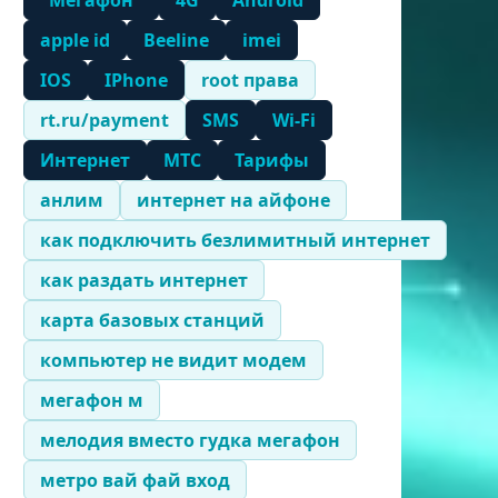
"Мегафон"
4G
Android
apple id
Beeline
imei
IOS
IPhone
root права
rt.ru/payment
SMS
Wi-Fi
Интернет
МТС
Тарифы
анлим
интернет на айфоне
как подключить безлимитный интернет
как раздать интернет
карта базовых станций
компьютер не видит модем
мегафон м
мелодия вместо гудка мегафон
метро вай фай вход