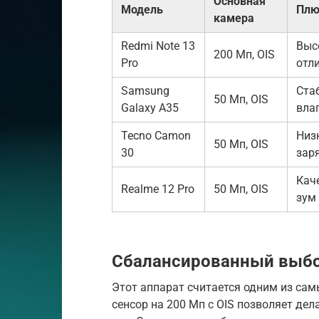
Основная
Модель
Пл
камера
Redmi Note 13
Выс
200 Мп, OIS
Pro
отл
Samsung
Ста
50 Мп, OIS
Galaxy A35
вла
Tecno Camon
Низ
50 Мп, OIS
30
зар
Кач
Realme 12 Pro
50 Мп, OIS
зум
Сбалансированный выбор
Этот аппарат считается одним из сам
сенсор на 200 Мп с OIS позволяет де