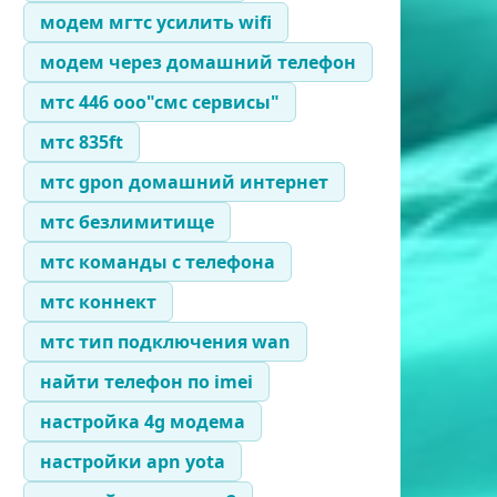
модем мгтс усилить wifi
модем через домашний телефон
мтс 446 ооо"смс сервисы"
мтс 835ft
мтс gpon домашний интернет
мтс безлимитище
мтс команды с телефона
мтс коннект
мтс тип подключения wan
найти телефон по imei
настройка 4g модема
настройки apn yota