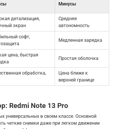
юсы
Минусы
окая детализация,
Средняя
ичный экран
автономность
бильный софт,
Медленная зарядка
гозащита
кая цена, быстрая
Простая оболочка
ядка
ественная обработка,
Цена ближе к
верхней границе
: Redmi Note 13 Pro
ых универсальных в своем классе. Основной
лать четкие снимки даже при легком движении