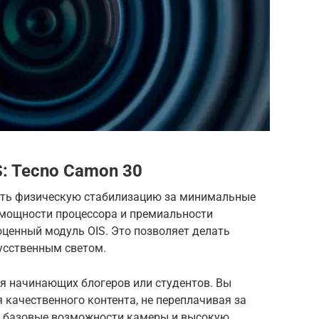
: Tecno Camon 30
учить физическую стабилизацию за минимальные
 мощности процессора и премиальности
оценный модуль OIS. Это позволяет делать
усственным светом.
ля начинающих блогеров или студентов. Вы
 качественного контента, не переплачивая за
на базовые возможности камеры и высокую