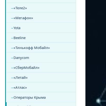
«Теле2»
«Мегафон»
Yota
Beeline
«Тинькофф Мобайл»
Danycom
«СберМобайл»
«Летай»
«Атлас»
Операторы Крыма