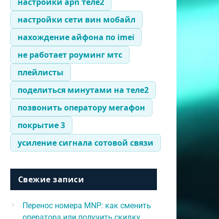
настройки apn теле2
настройки сети вин мобайл
нахождение айфона по imei
не работает роуминг мтс
плейлисты
поделиться минутами на теле2
позвонить оператору мегафон
покрытие 3
усиление сигнала сотовой связи
Свежие записи
Перенос номера MNP: как сменить
оператора или получить скидку