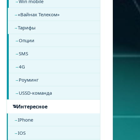
Win mobile
«Вайнах Телеком»
Тарифы
Опции
SMS
4G
Роуминг
USSD-команда
Интересное
IPhone
IOS