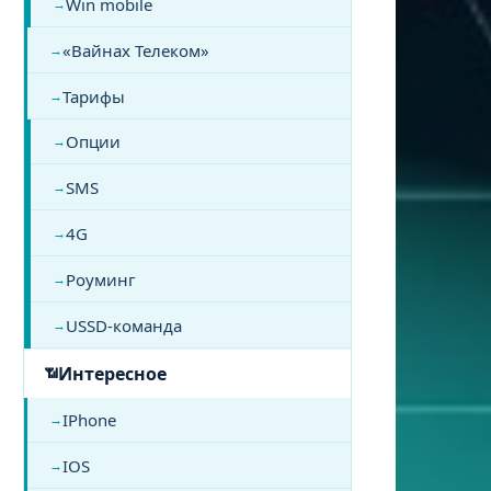
Win mobile
«Вайнах Телеком»
Тарифы
Опции
SMS
4G
Роуминг
USSD-команда
Интересное
IPhone
IOS