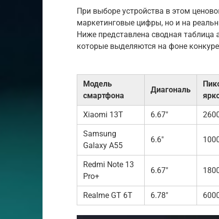
При выборе устройства в этом ценово
маркетинговые цифры, но и на реальн
Ниже представлена сводная таблица 
которые выделяются на фоне конкуре
Модель
Пик
Диагональ
смартфона
ярко
Xiaomi 13T
6.67″
260
Samsung
6.6″
100
Galaxy A55
Redmi Note 13
6.67″
180
Pro+
Realme GT 6T
6.78″
600