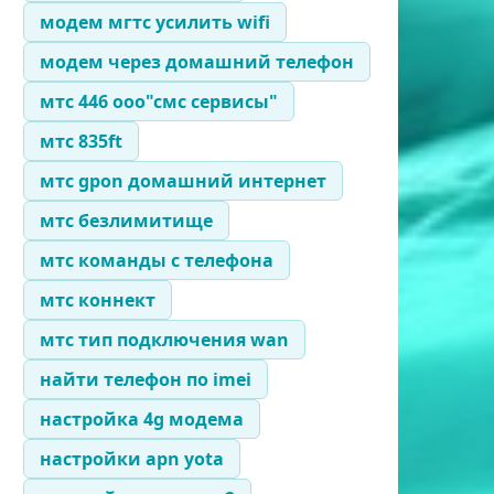
модем мгтс усилить wifi
модем через домашний телефон
мтс 446 ооо"смс сервисы"
мтс 835ft
мтс gpon домашний интернет
мтс безлимитище
мтс команды с телефона
мтс коннект
мтс тип подключения wan
найти телефон по imei
настройка 4g модема
настройки apn yota