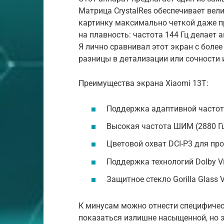
Матрица CrystalRes обеспечивает вел
картинку максимально четкой даже п
на плавность: частота 144 Гц делает
Я лично сравнивал этот экран с боле
разницы в детализации или сочности
Преимущества экрана Xiaomi 13T:
Поддержка адаптивной частоты
Высокая частота ШИМ (2880 Гц
Цветовой охват DCI-P3 для пр
Поддержка технологий Dolby Vi
Защитное стекло Gorilla Glass V
К минусам можно отнести специфичес
показаться излишне насыщенной, но э