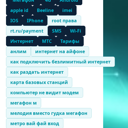
"Мегафон"
4G
Android
apple id
Beeline
imei
IOS
IPhone
root права
rt.ru/payment
SMS
Wi-Fi
Интернет
МТС
Тарифы
анлим
интернет на айфоне
как подключить безлимитный интернет
как раздать интернет
карта базовых станций
компьютер не видит модем
мегафон м
мелодия вместо гудка мегафон
метро вай фай вход