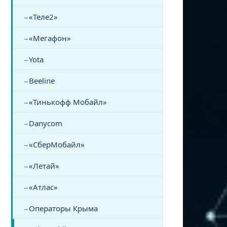
«Теле2»
«Мегафон»
Yota
Beeline
«Тинькофф Мобайл»
Danycom
«СберМобайл»
«Летай»
«Атлас»
Операторы Крыма