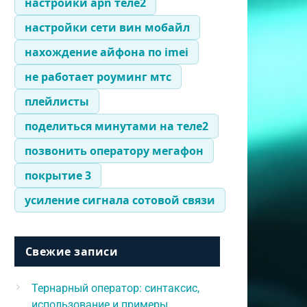
настройки apn теле2
настройки сети вин мобайл
нахождение айфона по imei
не работает роуминг мтс
плейлисты
поделиться минутами на теле2
позвонить оператору мегафон
покрытие 3
усиление сигнала сотовой связи
Свежие записи
Тернарный оператор: синтаксис,
использование и примеры