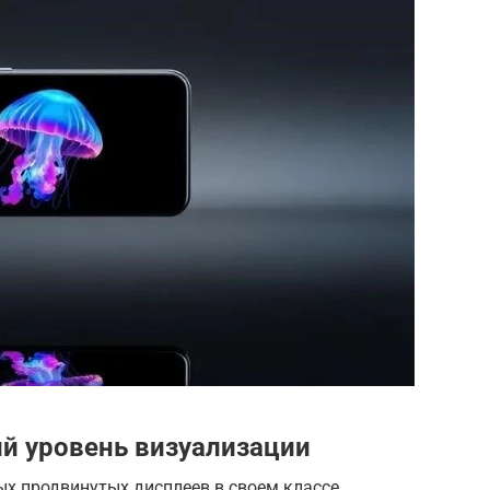
ий уровень визуализации
ых продвинутых дисплеев в своем классе.