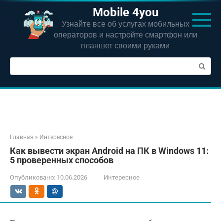
Перейти
Mobile 4you
к
Узнайте все об услугах мобильных
контенту
операторов и настройте смартфон или
планшет своими руками
Поиск:
Главная
»
Интересное
Как вывести экран Android на ПК в Windows 11:
5 проверенных способов
Опубликовано:
10.06.2026
Интересное