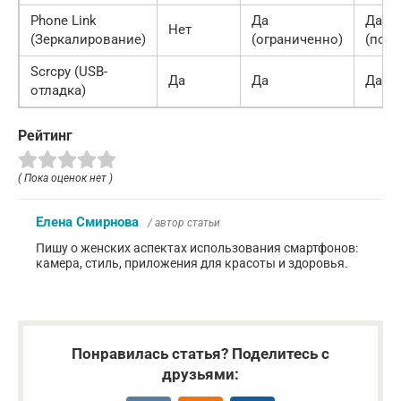
Phone Link
Да
Да
Нет
(Зеркалирование)
(ограниченно)
(пол
Scrcpy (USB-
Да
Да
Да
отладка)
Рейтинг
( Пока оценок нет )
Елена Смирнова
/ автор статьи
Пишу о женских аспектах использования смартфонов:
камера, стиль, приложения для красоты и здоровья.
Понравилась статья? Поделитесь с
друзьями: