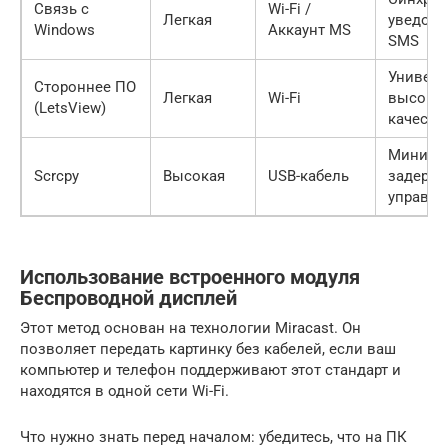
Связь с
Wi-Fi /
Легкая
уведомл
Windows
Аккаунт MS
SMS
Универс
Стороннее ПО
Легкая
Wi-Fi
высоко
(LetsView)
качеств
Минима
Scrcpy
Высокая
USB-кабель
задержк
управле
Использование встроенного модуля
Беспроводной дисплей
Этот метод основан на технологии Miracast. Он
позволяет передать картинку без кабелей, если ваш
компьютер и телефон поддерживают этот стандарт и
находятся в одной сети Wi-Fi.
Что нужно знать перед началом: убедитесь, что на ПК