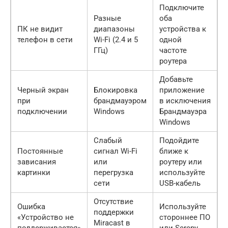
Подключите
Разные
оба
ПК не видит
диапазоны
устройства к
телефон в сети
Wi-Fi (2.4 и 5
одной
ГГц)
частоте
роутера
Добавьте
Черный экран
Блокировка
приложение
при
брандмауэром
в исключения
подключении
Windows
Брандмауэра
Windows
Слабый
Подойдите
Постоянные
сигнал Wi-Fi
ближе к
зависания
или
роутеру или
картинки
перегрузка
используйте
сети
USB-кабель
Отсутствие
Ошибка
Используйте
поддержки
«Устройство не
стороннее ПО
Miracast в
поддерживается»
или Scrcpy