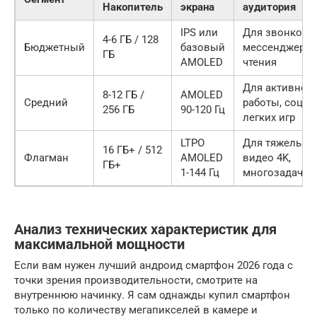
Накопитель
экрана
аудитория
IPS или
Для звонков,
4-6 ГБ / 128
Бюджетный
базовый
мессенджеров
ГБ
AMOLED
чтения
Для активной
8-12 ГБ /
AMOLED
Средний
работы, соцсет
256 ГБ
90-120 Гц
легких игр
LTPO
Для тяжелых и
16 ГБ+ / 512
Флагман
AMOLED
видео 4K,
ГБ+
1-144 Гц
многозадачно
Анализ технических характеристик для
максимальной мощности
Если вам нужен лучший андроид смартфон 2026 года с
точки зрения производительности, смотрите на
внутреннюю начинку. Я сам однажды купил смартфон
только по количеству мегапикселей в камере и