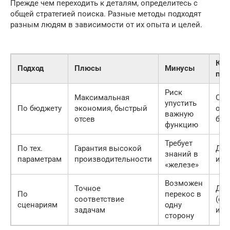
Прежде чем переходить к деталям, определитесь с
общей стратегией поиска. Разные методы подходят
разным людям в зависимости от их опыта и целей.
Ког
Подход
Плюсы
Минусы
при
Риск
Максимальная
Стр
упустить
По бюджету
экономия, быстрый
огр
важную
отсев
бюд
функцию
Требует
По тех.
Гарантия высокой
Для
знаний в
параметрам
производительности
и э
«железе»
Возможен
Точное
Для
По
перекос в
соответствие
(фо
сценариям
одну
задачам
игр
сторону