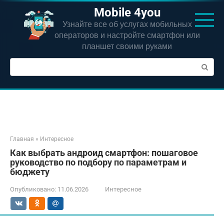
Перейти
Mobile 4you
к
Узнайте все об услугах мобильных
контенту
операторов и настройте смартфон или
планшет своими руками
Поиск:
Главная
»
Интересное
Как выбрать андроид смартфон: пошаговое
руководство по подбору по параметрам и
бюджету
Опубликовано:
11.06.2026
Интересное