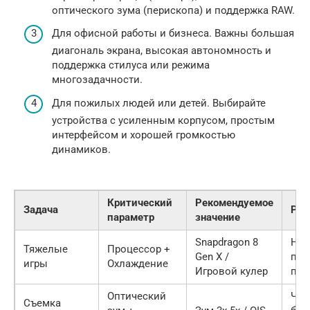
оптического зума (перископа) и поддержка RAW.
Для офисной работы и бизнеса. Важны большая
диагональ экрана, высокая автономность и
поддержка стилуса или режима
многозадачности.
Для пожилых людей или детей. Выбирайте
устройства с усиленным корпусом, простым
интерфейсом и хорошей громкостью
динамиков.
Критический
Рекомендуемое
Задача
Рез
параметр
значение
Snapdragon 8
Нет
Тяжелые
Процессор +
Gen X /
пер
игры
Охлаждение
Игровой кулер
пад
Оптический
Чет
Съемка