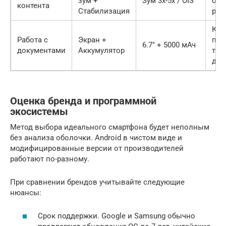
зум +
Зум 3x-5x / OIS
без
контента
Стабилизация
раз
Ко
Работа с
Экран +
про
6.7″ + 5000 мАч
документами
Аккумулятор
таб
ден
Оценка бренда и программной
экосистемы
Метод выбора идеального смартфона будет неполным
без анализа оболочки. Android в чистом виде и
модифицированные версии от производителей
работают по-разному.
При сравнении брендов учитывайте следующие
нюансы:
Срок поддержки. Google и Samsung обычно