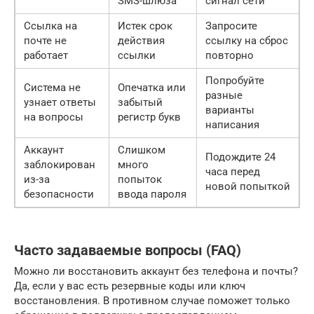
SMS-шлюза
сигнал сети
Ссылка на
Истек срок
Запросите
почте не
действия
ссылку на сброс
работает
ссылки
повторно
Попробуйте
Система не
Опечатка или
разные
узнает ответы
забытый
варианты
на вопросы
регистр букв
написания
Аккаунт
Слишком
Подождите 24
заблокирован
много
часа перед
из-за
попыток
новой попыткой
безопасности
ввода пароля
Часто задаваемые вопросы (FAQ)
Можно ли восстановить аккаунт без телефона и почты?
Да, если у вас есть резервные коды или ключ
восстановления. В противном случае поможет только