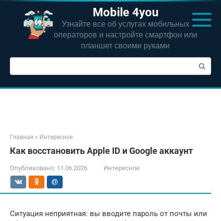
Перейти
Mobile 4you
к
Узнайте все об услугах мобильных
контенту
операторов и настройте смартфон или
планшет своими руками
Поиск:
Главная
»
Интересное
Как восстановить Apple ID и Google аккаунт
Опубликовано:
11.06.2026
Интересное
Ситуация неприятная: вы вводите пароль от почты или