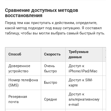
Сравнение доступных методов
восстановления
Перед тем как приступать к действиям, определите,
какой метод подходит под вашу ситуацию. Я составил
таблицу, чтобы вы могли выбрать самый быстрый путь.
Требуемые
Ур
Способ
Скорость
данные
сл
Доверенное
Очень
Доступ к
Ни
устройство
быстро
iPhone/iPad/Mac
Номер телефона
Доступ к SIM-
Быстро
Ни
(SMS)
карте
Доступ к
Резервная
Средне
альтернативному
Ср
почта
e-mail