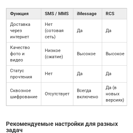
Функция
SMS / MMS
iMessage
RCS
Доставка
Нет
через
(сотовая
Да
Да
интернет
сеть)
Качество
Низкое
фото и
Высокое
Высокое
(сжатие)
видео
Статус
Нет
Да
Да
прочтения
Да (в
Сквозное
Всегда
Отсутствует
новых
шифрование
включено
версиях)
Рекомендуемые настройки для разных
задач