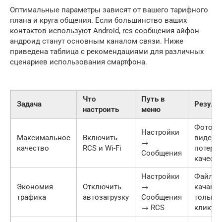
Оптимальные параметры зависят от вашего тарифного
плана и круга общения. Если большинство ваших
контактов используют Android, rcs сообщения айфон
андроид станут основным каналом связи. Ниже
приведена таблица с рекомендациями для различных
сценариев использования смартфона.
Что
Путь в
Задача
Резуль
настроить
меню
Фото и
Настройки
Максимальное
Включить
видео б
→
качество
RCS и Wi-Fi
потери
Сообщения
качеств
Настройки
Файлы
Экономия
Отключить
→
качают
трафика
автозагрузку
Сообщения
только 
→ RCS
клику