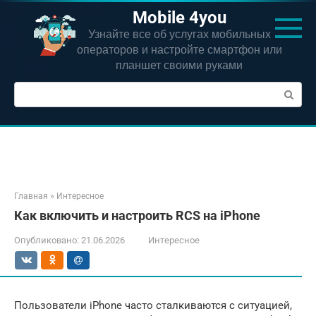
Перейти
Mobile 4you
к
Узнайте все об услугах мобильных
контенту
операторов и настройте смартфон или
планшет своими руками
Поиск:
Главная
»
Интересное
Как включить и настроить RCS на iPhone
Опубликовано:
21.06.2026
Интересное
Пользователи iPhone часто сталкиваются с ситуацией,