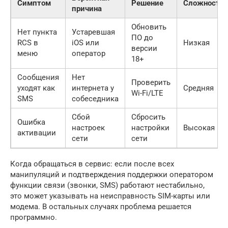
Симптом
Решение
Сложность
причина
Обновить
Нет пункта
Устаревшая
ПО до
RCS в
iOS или
Низкая
версии
меню
оператор
18+
Сообщения
Нет
Проверить
уходят как
интернета у
Средняя
Wi-Fi/LTE
SMS
собеседника
Сбой
Сбросить
Ошибка
настроек
настройки
Высокая
активации
сети
сети
Когда обращаться в сервис: если после всех
манипуляций и подтверждения поддержки оператором
функции связи (звонки, SMS) работают нестабильно,
это может указывать на неисправность SIM-карты или
модема. В остальных случаях проблема решается
программно.