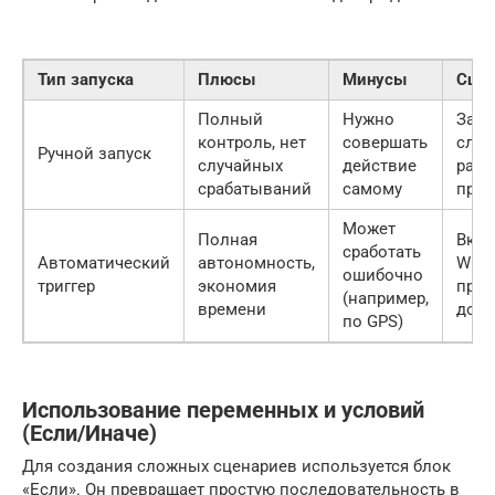
Тип запуска
Плюсы
Минусы
Сцен
Полный
Нужно
Запу
контроль, нет
совершать
слож
Ручной запуск
случайных
действие
рабо
срабатываний
самому
проц
Может
Полная
Вкл
сработать
Автоматический
автономность,
Wi-Fi
ошибочно
триггер
экономия
прих
(например,
времени
дом
по GPS)
Использование переменных и условий
(Если/Иначе)
Для создания сложных сценариев используется блок
«Если». Он превращает простую последовательность в