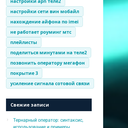
настройки apn теле2
настройки сети вин мобайл
нахождение айфона по imei
не работает роуминг мтс
плейлисты
поделиться минутами на теле2
позвонить оператору мегафон
покрытие 3
усиление сигнала сотовой связи
Свежие записи
Тернарный оператор: синтаксис,
использование и примеры