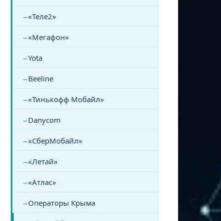
«Теле2»
«Мегафон»
Yota
Beeline
«Тинькофф Мобайл»
Danycom
«СберМобайл»
«Летай»
«Атлас»
Операторы Крыма