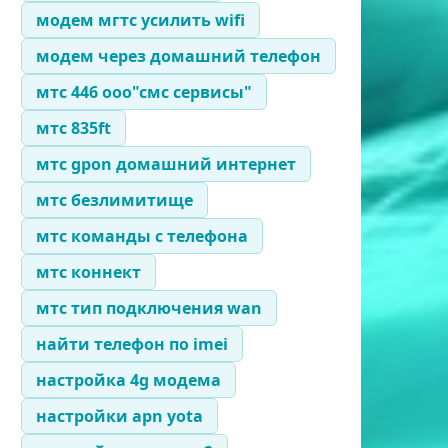
модем мгтс усилить wifi
модем через домашний телефон
мтс 446 ооо"смс сервисы"
мтс 835ft
мтс gpon домашний интернет
мтс безлимитище
мтс команды с телефона
мтс коннект
мтс тип подключения wan
найти телефон по imei
настройка 4g модема
настройки apn yota