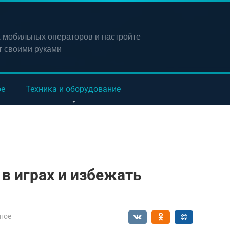
х мобильных операторов и настройте
т своими руками
ое
Техника и оборудование
 в играх и избежать
ное