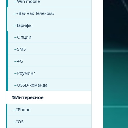
Win mobile
«Вайнах Телеком»
Тарифы
Опции
SMS
4G
Роуминг
USSD-команда
Интересное
IPhone
IOS