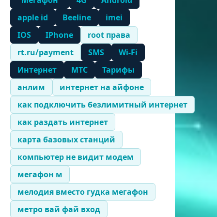
"Мегафон"
4G
Android
apple id
Beeline
imei
IOS
IPhone
root права
rt.ru/payment
SMS
Wi-Fi
Интернет
МТС
Тарифы
анлим
интернет на айфоне
как подключить безлимитный интернет
как раздать интернет
карта базовых станций
компьютер не видит модем
мегафон м
мелодия вместо гудка мегафон
метро вай фай вход