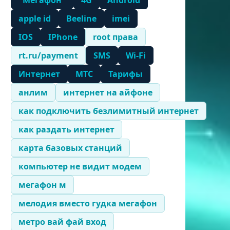
"Мегафон"
4G
Android
apple id
Beeline
imei
IOS
IPhone
root права
rt.ru/payment
SMS
Wi-Fi
Интернет
МТС
Тарифы
анлим
интернет на айфоне
как подключить безлимитный интернет
как раздать интернет
карта базовых станций
компьютер не видит модем
мегафон м
мелодия вместо гудка мегафон
метро вай фай вход