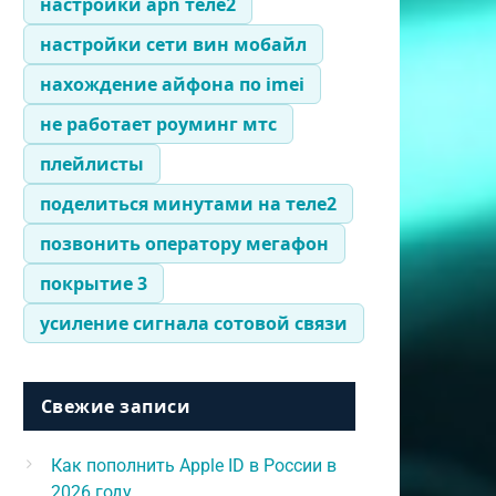
настройки apn теле2
настройки сети вин мобайл
нахождение айфона по imei
не работает роуминг мтс
плейлисты
поделиться минутами на теле2
позвонить оператору мегафон
покрытие 3
усиление сигнала сотовой связи
Свежие записи
Как пополнить Apple ID в России в
2026 году