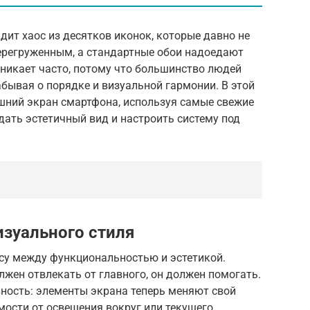
дит хаос из десятков иконок, которые давно не
ерегруженным, а стандартные обои надоедают
зникает часто, потому что большинство людей
бывая о порядке и визуальной гармонии. В этой
ашний экран смартфона, используя самые свежие
здать эстетичный вид и настроить систему под
зуального стиля
нсу между функциональностью и эстетикой.
лжен отвлекать от главного, он должен помогать.
ность: элементы экрана теперь меняют свой
имости от освещения вокруг или текущего