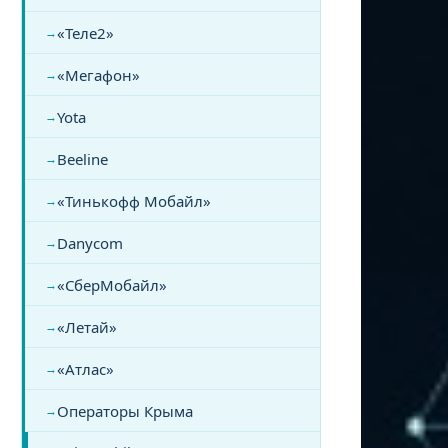
«Теле2»
«Мегафон»
Yota
Beeline
«Тинькофф Мобайл»
Danycom
«СберМобайл»
«Летай»
«Атлас»
Операторы Крыма