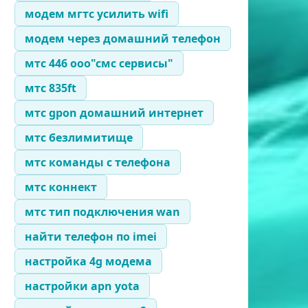
модем мгтс усилить wifi
модем через домашний телефон
мтс 446 ооо"смс сервисы"
мтс 835ft
мтс gpon домашний интернет
мтс безлимитище
мтс команды с телефона
мтс коннект
мтс тип подключения wan
найти телефон по imei
настройка 4g модема
настройки apn yota