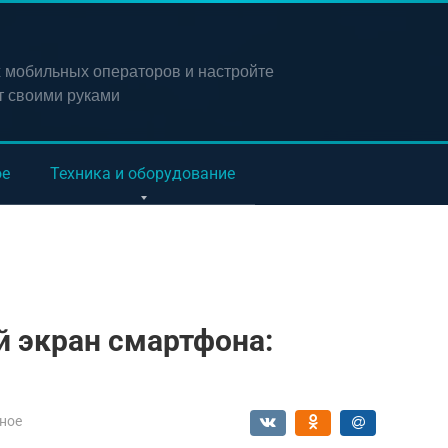
х мобильных операторов и настройте
т своими руками
ое
Техника и оборудование
й экран смартфона:
ное