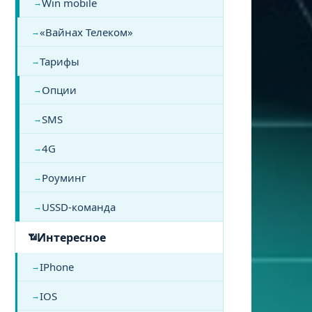
Win mobile
«Вайнах Телеком»
Тарифы
Опции
SMS
4G
Роуминг
USSD-команда
Интересное
IPhone
IOS