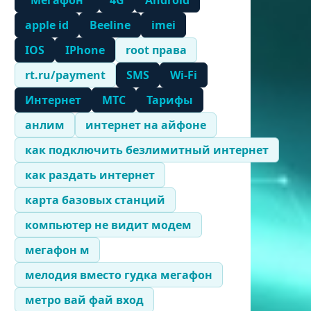
"Мегафон"
4G
Android
apple id
Beeline
imei
IOS
IPhone
root права
rt.ru/payment
SMS
Wi-Fi
Интернет
МТС
Тарифы
анлим
интернет на айфоне
как подключить безлимитный интернет
как раздать интернет
карта базовых станций
компьютер не видит модем
мегафон м
мелодия вместо гудка мегафон
метро вай фай вход