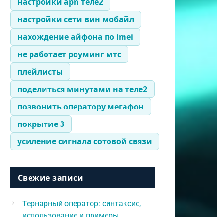
настройки apn теле2
настройки сети вин мобайл
нахождение айфона по imei
не работает роуминг мтс
плейлисты
поделиться минутами на теле2
позвонить оператору мегафон
покрытие 3
усиление сигнала сотовой связи
Свежие записи
Тернарный оператор: синтаксис,
использование и примеры