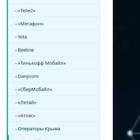
«Теле2»
«Мегафон»
Yota
Beeline
«Тинькофф Мобайл»
Danycom
«СберМобайл»
«Летай»
«Атлас»
Операторы Крыма