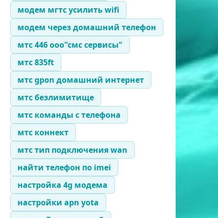
модем мгтс усилить wifi
модем через домашний телефон
мтс 446 ооо"смс сервисы"
мтс 835ft
мтс gpon домашний интернет
мтс безлимитище
мтс команды с телефона
мтс коннект
мтс тип подключения wan
найти телефон по imei
настройка 4g модема
настройки apn yota