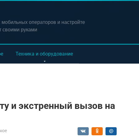
х мобильных операторов и настройте
т своими руками
ое
Техника и оборудование
ту и экстренный вызов на
ное