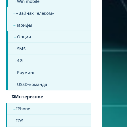
Win mobile
«Вайнах Телеком»
Тарифы
Опции
SMS
4G
Роуминг
USSD-команда
Интересное
IPhone
IOS