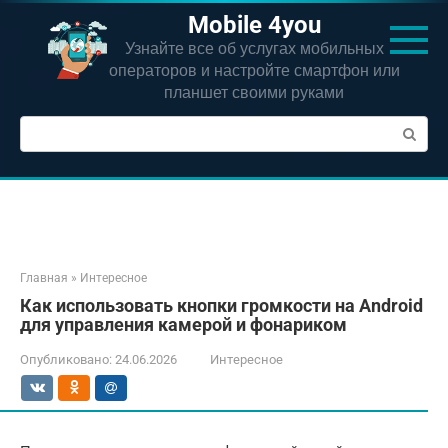
Перейти
Mobile 4you
к
Узнайте все об услугах мобильных
контенту
операторов и настройте смартфон или
планшет своими руками
Поиск:
Главная
»
Интересное
Как использовать кнопки громкости на Android
для управления камерой и фонариком
Опубликовано:
24.06.2026
Интересное