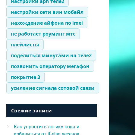
настройки apn теле2
настройки сети вин мобайл
нахождение айфона по imei
не работает роуминг мтс
плейлисты
поделиться минутами на теле2
позвонить оператору мегафон
покрытие 3
усиление сигнала сотовой связи
Свежие записи
Как упростить логику кода и
избавиться от if-else лесенок