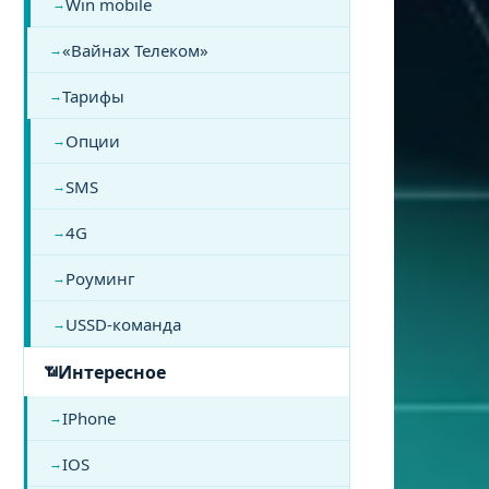
Win mobile
«Вайнах Телеком»
Тарифы
Опции
SMS
4G
Роуминг
USSD-команда
Интересное
IPhone
IOS