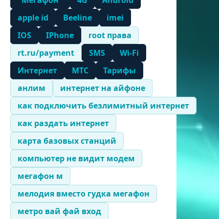
"Мегафон"
4G
Android
apple id
Beeline
imei
IOS
IPhone
root права
rt.ru/payment
SMS
Wi-Fi
Интернет
МТС
Тарифы
анлим
интернет на айфоне
как подключить безлимитный интернет
как раздать интернет
карта базовых станций
компьютер не видит модем
мегафон м
мелодия вместо гудка мегафон
метро вай фай вход