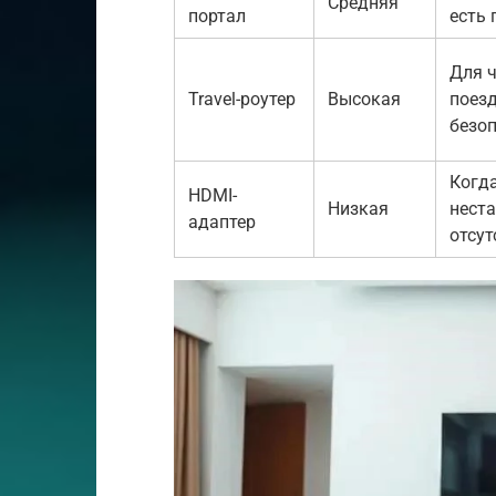
Средняя
портал
есть 
Для 
Travel-роутер
Высокая
поезд
безо
Когда
HDMI-
Низкая
неста
адаптер
отсут