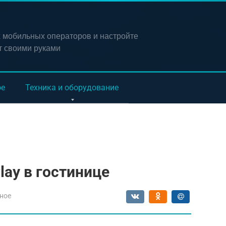
х мобильных операторов и настройте
т своими руками
ое
Техника и оборудование
lay в гостинице
ное