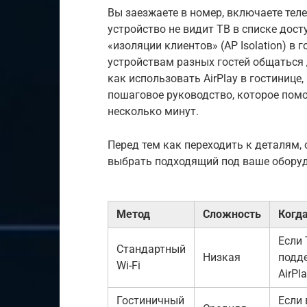
Вы заезжаете в номер, включаете теле
устройство не видит ТВ в списке дост
«изоляции клиентов» (AP Isolation) в
устройствам разных гостей общаться д
как использовать AirPlay в гостинице
пошаговое руководство, которое пом
несколько минут.
Перед тем как переходить к деталям,
выбрать подходящий под ваше обору
Метод
Сложность
Когд
Если
Стандартный
Низкая
подд
Wi-Fi
AirPla
Гостиничный
Если