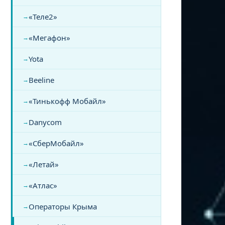
«Теле2»
«Мегафон»
Yota
Beeline
«Тинькофф Мобайл»
Danycom
«СберМобайл»
«Летай»
«Атлас»
Операторы Крыма