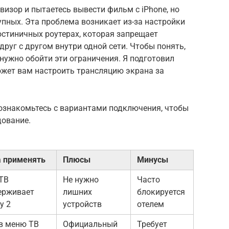
визор и пытаетесь вывести фильм с iPhone, но
упных. Эта проблема возникает из-за настройки
 гостиничных роутерах, которая запрещает
руг с другом внутри одной сети. Чтобы понять,
, нужно обойти эти ограничения. Я подготовил
ожет вам настроить трансляцию экрана за
 ознакомьтесь с вариантами подключения, чтобы
дование.
а применять
Плюсы
Минусы
 ТВ
Не нужно
Часто
ерживает
лишних
блокируется
y 2
устройств
отелем
 в меню ТВ
Официальный
Требует