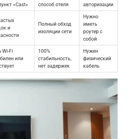
пункт «Cast»
способ отеля
авторизации
Нужно
частых
Полный обход
иметь
ок и
изоляции сети
роутер с
пасности
собой
 Wi-Fi
100%
Нужен
билен или
стабильность,
физический
ствует
нет задержек
кабель