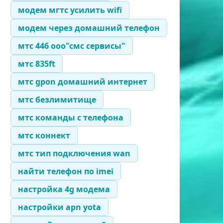
модем мгтс усилить wifi
модем через домашний телефон
мтс 446 ооо"смс сервисы"
мтс 835ft
мтс gpon домашний интернет
мтс безлимитище
мтс команды с телефона
мтс коннект
мтс тип подключения wan
найти телефон по imei
настройка 4g модема
настройки apn yota