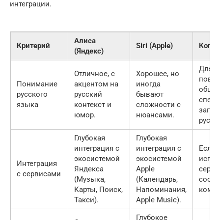
интеграции.
Алиса
Критерий
Siri (Apple)
Когда
(Яндекс)
Для
Отличное, с
Хорошее, но
повсе
Понимание
акцентом на
иногда
общен
русского
русский
бывают
специ
языка
контекст и
сложности с
запро
юмор.
нюансами.
русск
Глубокая
Глубокая
интеграция с
интеграция с
Если 
экосистемой
экосистемой
испол
Интеграция
Яндекса
Apple
серв
с сервисами
(Музыка,
(Календарь,
соотв
Карты, Поиск,
Напоминания,
компа
Такси).
Apple Music).
Глубокое