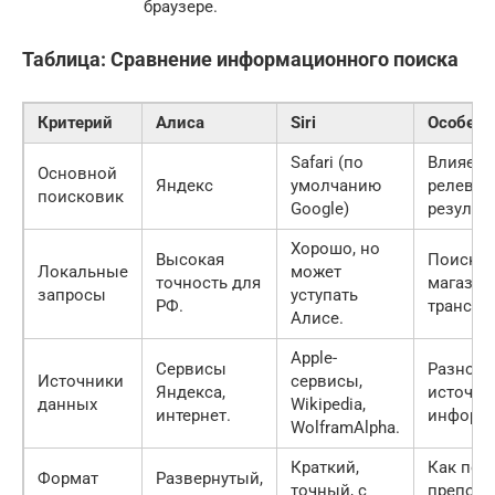
браузере.
Таблица: Сравнение информационного поиска
Критерий
Алиса
Siri
Особенн
Safari (по
Влияет 
Основной
Яндекс
умолчанию
релеван
поисковик
Google)
результа
Хорошо, но
Высокая
Поиск к
Локальные
может
точность для
магазин
запросы
уступать
РФ.
транспо
Алисе.
Apple-
Сервисы
Разнооб
Источники
сервисы,
Яндекса,
источни
данных
Wikipedia,
интернет.
информ
WolframAlpha.
Краткий,
Как по
Формат
Развернутый,
точный, с
преподн