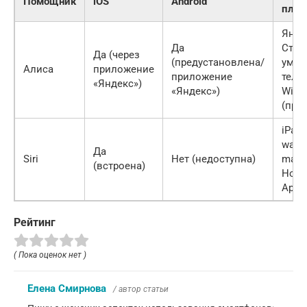
Помощник
iOS
Android
плат
Янде
Да
Стан
Да (через
(предустановлена/
умн
Алиса
приложение
приложение
теле
«Яндекс»)
«Яндекс»)
Wind
(при
iPadO
watc
Да
Siri
Нет (недоступна)
macO
(встроена)
Home
Apple
Рейтинг
( Пока оценок нет )
Елена Смирнова
/ автор статьи