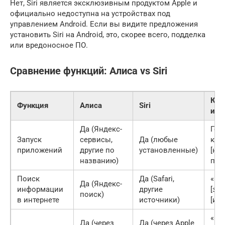
Нет, Siri является эксклюзивным продуктом Apple и
официально недоступна на устройствах под
управлением Android. Если вы видите предложения
установить Siri на Android, это, скорее всего, подделка
или вредоносное ПО.
Сравнение функций: Алиса vs Siri
Как
Функция
Алиса
Siri
исп
Да (Яндекс-
Гол
Запуск
сервисы,
Да (любые
ком
приложений
другие по
установленные)
[на
названию)
при
Поиск
Да (Safari,
«Чт
Да (Яндекс-
информации
другие
[за
поиск)
в интернете
источники)
[ин
«На
Да (через
Да (через Apple