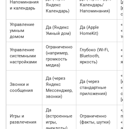
Напоминания
[де
Яндекс
Календарь/
и календарь
[вр
Календарь)
Напоминания)
соб
Управление
«Вк
Да (Яндекс
Да (Apple
умным
«Ус
Умный дом)
HomeKit)
домом
тем
Ограниченно
Управление
Глубоко (Wi-Fi,
«Вк
(например,
системными
Bluetooth,
«Сд
громкость
настройками
яркость)
ярче
медиа)
«По
Да (через
Да (через
[кон
Звонки и
Яндекс
стандартные
«От
сообщения
Мессенджер,
приложения)
соо
звонки)
[кон
Да
«Да
Игры и
(встроенные
Ограниченно
пои
развлечения
игры,
(факты, шутки)
«Ра
анекдоты)
ане