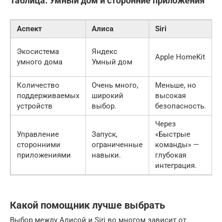
Таблица: Умный дом и сторонние приложения
Аспект
Алиса
Siri
Экосистема
Яндекс
Apple HomeKit
умного дома
Умный дом
Количество
Очень много,
Меньше, но
поддерживаемых
широкий
высокая
устройств
выбор.
безопасность.
Через
Управление
Запуск,
«Быстрые
сторонними
ограниченные
команды» —
приложениями
навыки.
глубокая
интеграция.
Какой помощник лучше выбрать
Выбор между Алисой и Siri во многом зависит от