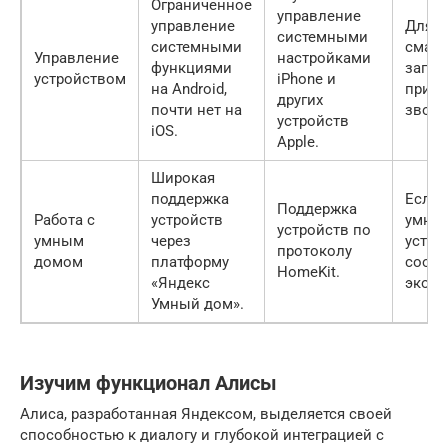
Ограниченное
управление
управление
Для н
системными
системными
смарт
Управление
настройками
функциями
запус
устройством
iPhone и
на Android,
прило
других
почти нет на
звонк
устройств
iOS.
Apple.
Широкая
поддержка
Если 
Поддержка
Работа с
устройств
умны
устройств по
умным
через
устро
протоколу
домом
платформу
соотв
HomeKit.
«Яндекс
экоси
Умный дом».
Изучим функционал Алисы
Алиса, разработанная Яндексом, выделяется своей
способностью к диалогу и глубокой интеграцией с