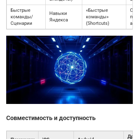
Быстрые
«Быстрые
Соз
Навыки
команды/
команды»
пол
Яндекса
Сценарии
(Shortcuts)
авт
Совместимость и доступность
Друг