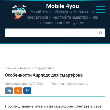
Перейти
Mobile 4you
к
Узнайте все об услугах мобильных
контенту
операторов и настройте смартфон или
планшет своими руками
Поиск:
Главная
»
Техника и оборудование
Особенности Аирподс для смартфона
Опубликовано:
12.07.2021
Техника и оборудование
Прослушивание музыки на смартфоне сочетает в себе