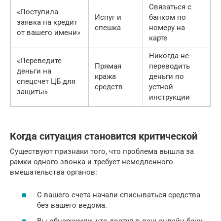
Связаться с
«Поступила
Испуг и
банком по
заявка на кредит
спешка
номеру на
от вашего имени»
карте
Никогда не
«Переведите
Прямая
переводить
деньги на
кража
деньги по
спецсчет ЦБ для
средств
устной
защиты»
инструкции
Когда ситуация становится критической
Существуют признаки того, что проблема вышла за
рамки одного звонка и требует немедленного
вмешательства органов:
С вашего счета начали списываться средства
без вашего ведома.
Вы обнаружили, что доступ в ваш онлайн-банк