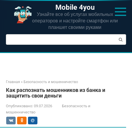
Перейти
Mobile 4you
к
Узнайте все об услугах мобильных
контенту
операторов и настройте смартфон или
планшет своими руками
Поиск:
Главная
»
Безопасность и мошенничество
Как распознать мошенников из банка и
защитить свои деньги
Опубликовано:
09.07.2026
Безопасность и
мошенничество