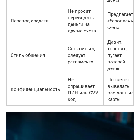
Не просит
Предлагает
переводить
Перевод средств
«безопасный
деньги на
счет»
другие счета
Давит,
Спокойный,
торопит,
Стиль общения
следует
пугает
регламенту
потерей
денег
Не
Пытается
спрашивает
выведать
Конфиденциальность
ПИН или CVV-
все данные
код
карты