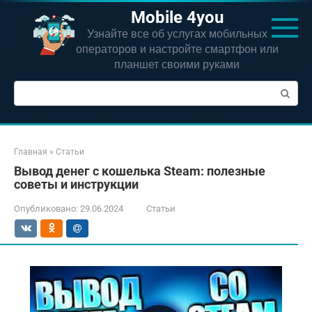
Перейти
Mobile 4you
к
Узнайте все об услугах мобильных
контенту
операторов и настройте смартфон или
планшет своими руками
Поиск:
Главная
»
Статьи
Вывод денег с кошелька Steam: полезные
советы и инструкции
Опубликовано:
29.06.2024
Статьи