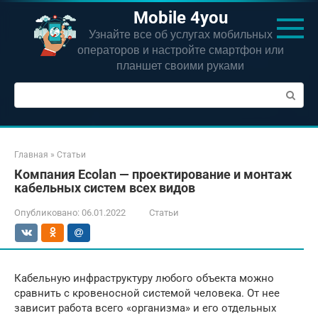
Перейти
Mobile 4you
к
Узнайте все об услугах мобильных
контенту
операторов и настройте смартфон или
планшет своими руками
Поиск:
Главная
»
Статьи
Компания Ecolan — проектирование и монтаж
кабельных систем всех видов
Опубликовано:
06.01.2022
Статьи
Кабельную инфраструктуру любого объекта можно
сравнить с кровеносной системой человека. От нее
зависит работа всего «организма» и его отдельных