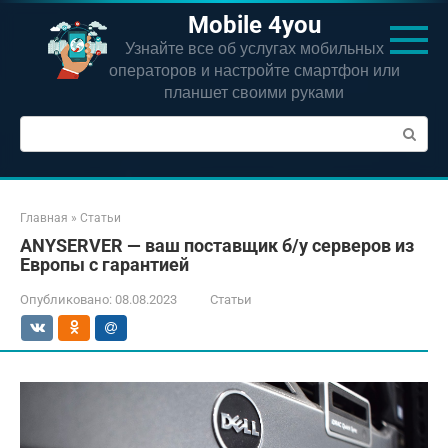
Перейти
Mobile 4you
к
Узнайте все об услугах мобильных
контенту
операторов и настройте смартфон или
планшет своими руками
Поиск:
Главная
»
Статьи
ANYSERVER — ваш поставщик б/у серверов из
Европы с гарантией
Опубликовано:
08.08.2023
Статьи