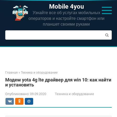
Перейти
Mobile 4you
к
Узнайте все об услугах мобильных
контенту
операторов и настройте смартфон или
планшет своими руками
Поиск:
Главная
»
Техника и оборудование
Модем yota 4g lte драйвер для win 10: как найти
и установить
Опубликовано:
09.09.2020
Техника и оборудование