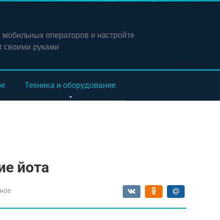
х мобильных операторов и настройте
т своими руками
ое
Техника и оборудование
ие йота
ное