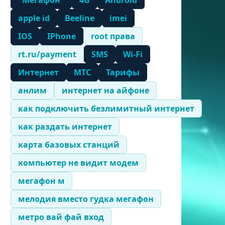
"Мегафон"
4G
Android
apple id
Beeline
imei
IOS
IPhone
root права
rt.ru/payment
SMS
Wi-Fi
Интернет
МТС
Тарифы
анлим
интернет на айфоне
как подключить безлимитный интернет
как раздать интернет
карта базовых станций
компьютер не видит модем
мегафон м
мелодия вместо гудка мегафон
метро вай фай вход