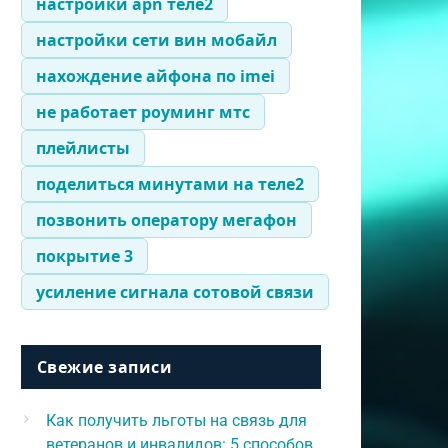
настройки apn теле2
настройки сети вин мобайл
нахождение айфона по imei
не работает роуминг мтс
плейлисты
поделиться минутами на теле2
позвонить оператору мегафон
покрытие 3
усиление сигнала сотовой связи
Свежие записи
Как получить льготы на связь для
ветеранов и инвалидов: 5 способов