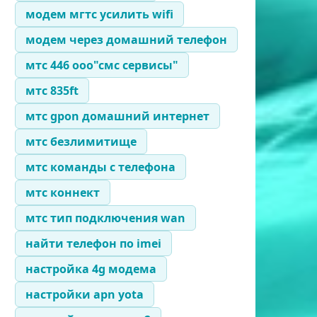
модем мгтс усилить wifi
модем через домашний телефон
мтс 446 ооо"смс сервисы"
мтс 835ft
мтс gpon домашний интернет
мтс безлимитище
мтс команды с телефона
мтс коннект
мтс тип подключения wan
найти телефон по imei
настройка 4g модема
настройки apn yota