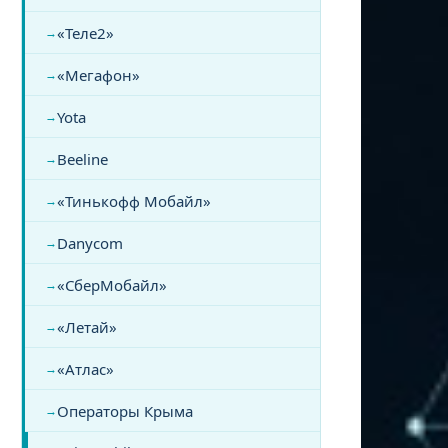
«Теле2»
«Мегафон»
Yota
Beeline
«Тинькофф Мобайл»
Danycom
«СберМобайл»
«Летай»
«Атлас»
Операторы Крыма