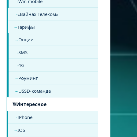
Win mobile
«Вайнах Телеком»
Тарифы
Опции
SMS
4G
Роуминг
USSD-команда
Интересное
IPhone
IOS